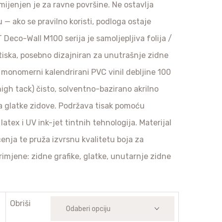
amijenjen je za ravne površine. Ne ostavlja
u — ako se pravilno koristi, podloga ostaje
Deco-Wall M100 serija je samoljepljiva folija /
 tiska, posebno dizajniran za unutrašnje zidne
je monomerni kalendrirani PVC vinil debljine 100
high tack) čisto, solventno-bazirano akrilno
 na glatke zidove. Podržava tisak pomoću
latex i UV ink-jet tintnih tehnologija. Materijal
ačenja te pruža izvrsnu kvalitetu boja za
rimjene: zidne grafike, glatke, unutarnje zidne
Obriši