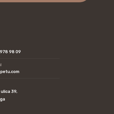
 978 98 09
l
apetu.com
 ulica 39,
ega