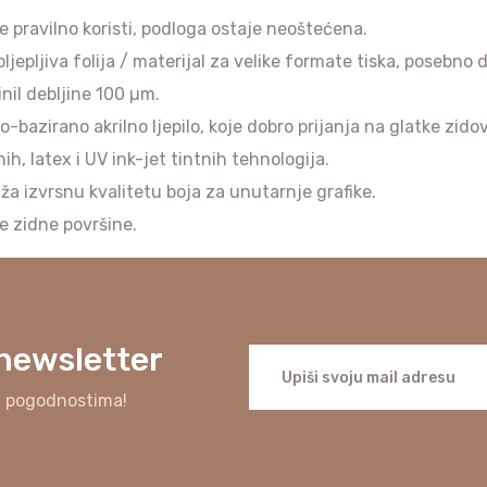
se pravilno koristi, podloga ostaje neoštećena.
ljepljiva folija / materijal za velike formate tiska, posebno 
nil debljine 100 µm.
o-bazirano akrilno ljepilo, koje dobro prijanja na glatke zido
, latex i UV ink-jet tintnih tehnologija.
uža izvrsnu kvalitetu boja za unutarnje grafike.
je zidne površine.
 newsletter
i pogodnostima!