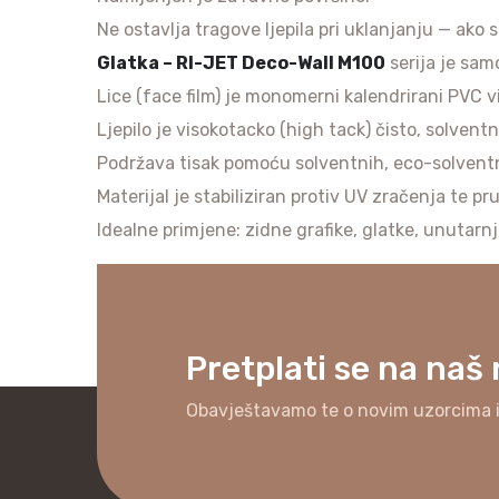
Ne ostavlja tragove ljepila pri uklanjanju — ako 
Glatka – RI-JET Deco-Wall M100
serija je samo
Lice (face film) je monomerni kalendrirani PVC vi
Ljepilo je visokotacko (high tack) čisto, solventn
Podržava tisak pomoću solventnih, eco-solventnih
Materijal je stabiliziran protiv UV zračenja te pr
Idealne primjene: zidne grafike, glatke, unutarn
Pretplati se na naš
Obavještavamo te o novim uzorcima 