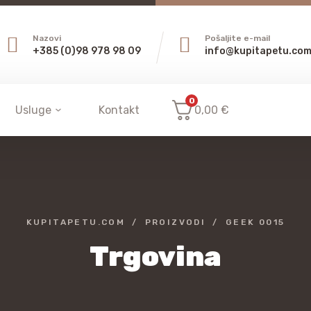
Nazovi
Pošaljite e-mail
+385 (0)98 978 98 09
info@kupitapetu.co
0
Usluge
Kontakt
0,00
€
KUPITAPETU.COM
PROIZVODI
GEEK 0015
Trgovina