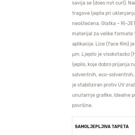
savija se (does not curl). N
tragove ljepila pri uklanjanj
neoštećena. Glatka – RI-JET 
materijal za velike formate
aplikacije. Lice (face film) 
µm. Ljepilo je visokotacko (
ljepilo, koje dobro prijanja
solventnih, eco-solventnih, 
je stabiliziran protiv UV zr
unutarnje grafike. Idealne p
površine.
SAMOLJEPLJIVA TAPETA