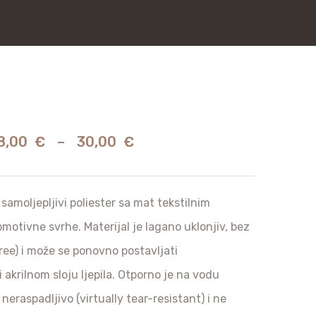
8,00
€
–
30,00
€
samoljepljivi poliester sa mat tekstilnim
romotivne svrhe. Materijal je lagano uklonjiv, bez
ree) i može se ponovno postavljati
i akrilnom sloju ljepila. Otporno je na vodu
neraspadljivo (virtually tear-resistant) i ne