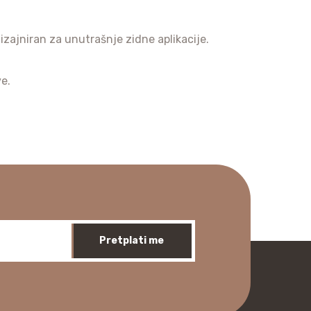
dizajniran za unutrašnje zidne aplikacije.
ve.
Pretplati me