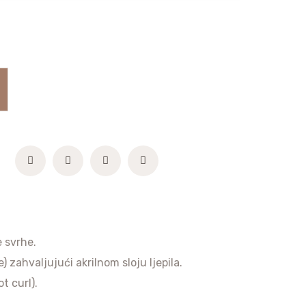
e svrhe.
 zahvaljujući akrilnom sloju ljepila.
t curl).