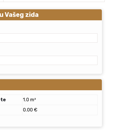
u Vašeg zida
ete
1.0 m²
0.00 €