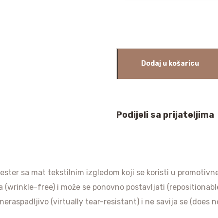
Dodaj u košaricu
Podijeli sa prijateljima
liester sa mat tekstilnim izgledom koji se koristi u promotivn
a (wrinkle-free) i može se ponovno postavljati (repositionable)
raspadljivo (virtually tear-resistant) i ne savija se (does no