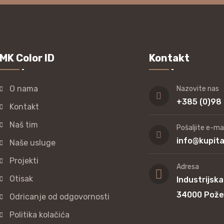
MK Color ID
Kontakt
O nama
Nazovite nas
+385 (0)98
Kontakt
Naš tim
Pošaljite e-mai
info@kupit
Naše usluge
Projekti
Adresa
Otisak
Industrijska
34000 Pož
Odricanje od odgovornosti
Politika kolačića