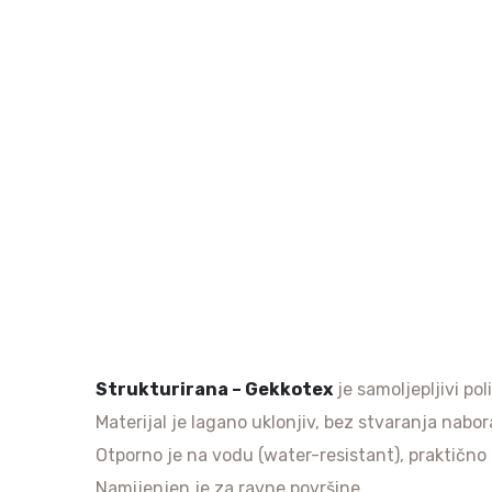
Strukturirana – Gekkotex
je samoljepljivi po
Materijal je lagano uklonjiv, bez stvaranja nabor
Otporno je na vodu (water-resistant), praktično ne
Namijenjen je za ravne površine.