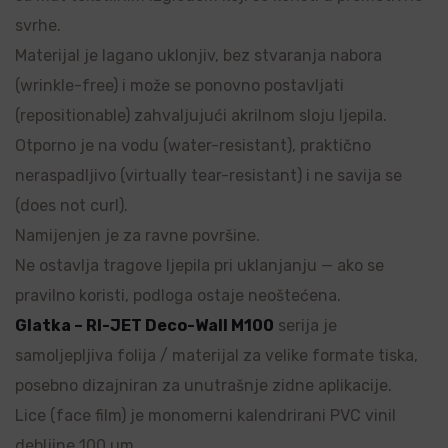
svrhe.
Materijal je lagano uklonjiv, bez stvaranja nabora
(wrinkle-free) i može se ponovno postavljati
(repositionable) zahvaljujući akrilnom sloju ljepila.
Otporno je na vodu (water-resistant), praktično
neraspadljivo (virtually tear-resistant) i ne savija se
(does not curl).
Namijenjen je za ravne površine.
Ne ostavlja tragove ljepila pri uklanjanju — ako se
pravilno koristi, podloga ostaje neoštećena.
Glatka – RI-JET Deco-Wall M100
serija je
samoljepljiva folija / materijal za velike formate tiska,
posebno dizajniran za unutrašnje zidne aplikacije.
Lice (face film) je monomerni kalendrirani PVC vinil
debljine 100 µm.