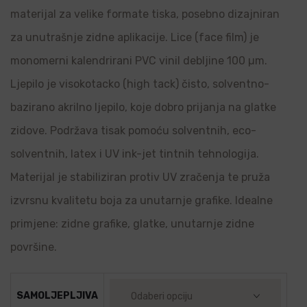
materijal za velike formate tiska, posebno dizajniran
za unutrašnje zidne aplikacije. Lice (face film) je
monomerni kalendrirani PVC vinil debljine 100 µm.
Ljepilo je visokotacko (high tack) čisto, solventno-
bazirano akrilno ljepilo, koje dobro prijanja na glatke
zidove. Podržava tisak pomoću solventnih, eco-
solventnih, latex i UV ink-jet tintnih tehnologija.
Materijal je stabiliziran protiv UV zračenja te pruža
izvrsnu kvalitetu boja za unutarnje grafike. Idealne
primjene: zidne grafike, glatke, unutarnje zidne
površine.
SAMOLJEPLJIVA