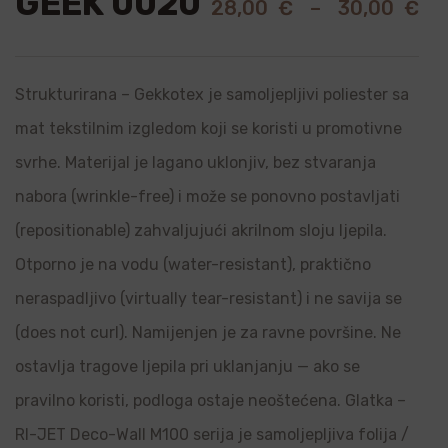
GEEK 0020
28,00
€
–
30,00
€
Strukturirana – Gekkotex je samoljepljivi poliester sa
mat tekstilnim izgledom koji se koristi u promotivne
svrhe. Materijal je lagano uklonjiv, bez stvaranja
nabora (wrinkle-free) i može se ponovno postavljati
(repositionable) zahvaljujući akrilnom sloju ljepila.
Otporno je na vodu (water-resistant), praktično
neraspadljivo (virtually tear-resistant) i ne savija se
(does not curl). Namijenjen je za ravne površine. Ne
ostavlja tragove ljepila pri uklanjanju — ako se
pravilno koristi, podloga ostaje neoštećena. Glatka –
RI-JET Deco-Wall M100 serija je samoljepljiva folija /