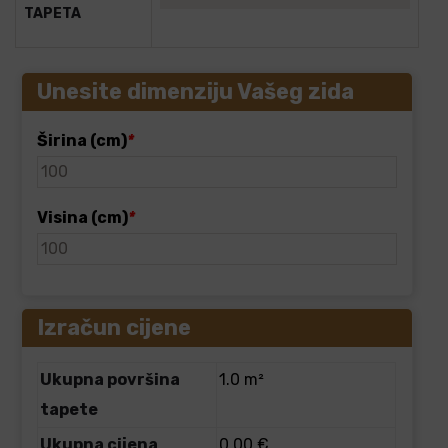
TAPETA
Unesite dimenziju Vašeg zida
Širina (cm)
*
Visina (cm)
*
Izračun cijene
Ukupna površina
1.0 m²
tapete
Ukupna cijena
0.00 €