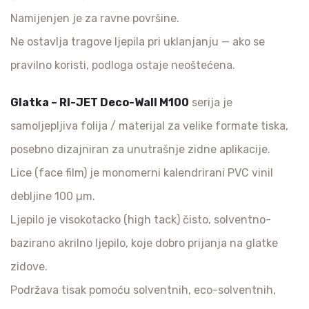
Namijenjen je za ravne površine.
Ne ostavlja tragove ljepila pri uklanjanju — ako se
pravilno koristi, podloga ostaje neoštećena.
Glatka – RI-JET Deco-Wall M100
serija je
samoljepljiva folija / materijal za velike formate tiska,
posebno dizajniran za unutrašnje zidne aplikacije.
Lice (face film) je monomerni kalendrirani PVC vinil
debljine 100 µm.
Ljepilo je visokotacko (high tack) čisto, solventno-
bazirano akrilno ljepilo, koje dobro prijanja na glatke
zidove.
Podržava tisak pomoću solventnih, eco-solventnih,