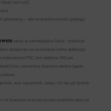
e (does not curl).
šine.
ri uklanjanju — ako se pravilno koristi, podloga
l M100
serija je samoljepljiva folija / materijal
ebno dizajniran za unutrašnje zidne aplikacije.
i kalendrirani PVC vinil debljine 100 µm.
tack) čisto, solventno-bazirano akrilno ljepilo,
e zidove.
ntnih, eco-solventnih, latex i UV ink-jet tintnih
tiv UV zračenja te pruža izvrsnu kvalitetu boja za