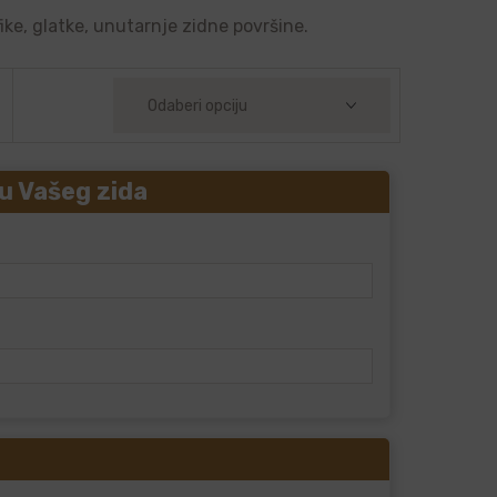
ike, glatke, unutarnje zidne površine.
u Vašeg zida