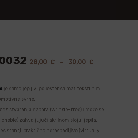
 0032
28,00
€
–
30,00
€
x
je samoljepljivi poliester sa mat tekstilnim
romotivne svrhe.
, bez stvaranja nabora (wrinkle-free) i može se
onable) zahvaljujući akrilnom sloju ljepila.
sistant), praktično neraspadljivo (virtually