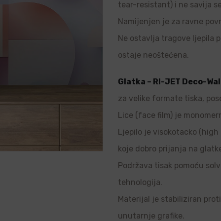
tear-resistant) i ne savija s
Namijenjen je za ravne povr
Ne ostavlja tragove ljepila p
ostaje neoštećena.
Glatka – RI-JET Deco-Wal
za velike formate tiska, pos
Lice (face film) je monomern
Ljepilo je visokotacko (high 
koje dobro prijanja na glatk
Podržava tisak pomoću solve
tehnologija.
Materijal je stabiliziran pro
unutarnje grafike.