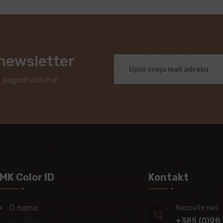
 newsletter
i pogodnostima!
MK Color ID
Kontakt
O nama
Nazovite nas
+385 (0)98