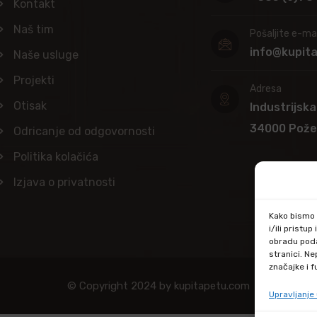
Kontakt
Naš tim
Pošaljite e-mai
info@kupit
Naše usluge
Projekti
Adresa
Otisak
Industrijska
34000 Pož
Odricanje od odgovornosti
Politika kolačića
Izjava o privatnosti
Kako bismo p
i/ili prist
obradu poda
stranici. N
značajke i f
© Copyright 2024 by kupitapetu.com
Upravljanj