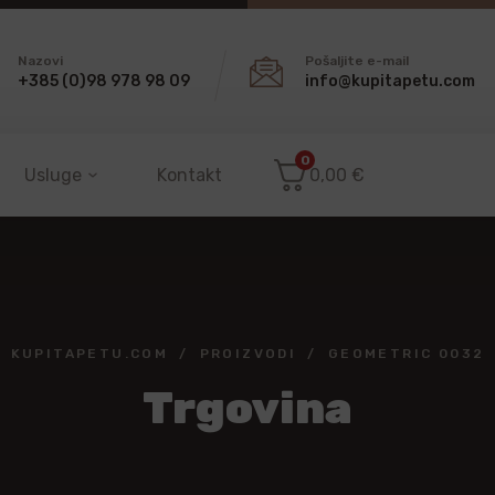
Nazovi
Pošaljite e-mail
+385 (0)98 978 98 09
info@kupitapetu.com
0
Usluge
Kontakt
0,00
€
KUPITAPETU.COM
PROIZVODI
GEOMETRIC 0032
Trgovina