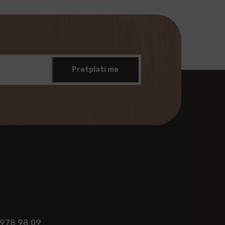
Pretplati me
 978 98 09