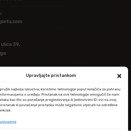
l
apetu.com
 ulica 39,
ega
Upravljajte pristankom
ružili najbolja iskustva, koristimo tehnologije poput kolačića za pohranu
up informacijama o uređaju. Pristanak na ove tehnologije omogućit će nam
taka kao što su ponašanje pregledavanja ili jedinstveni ID-ovi na ovoj
epristanak ili povlačenje pristanka može negativno utjecati na određene
unkcije.
e uslugama