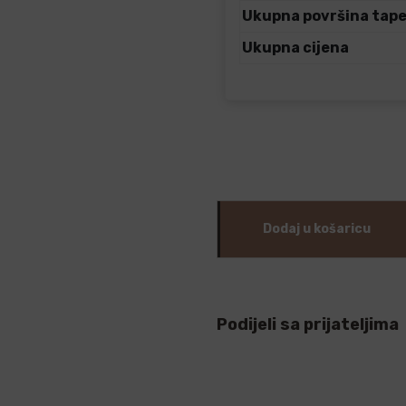
Ukupna površina tap
Ukupna cijena
Dodaj u košaricu
Podijeli sa prijateljima