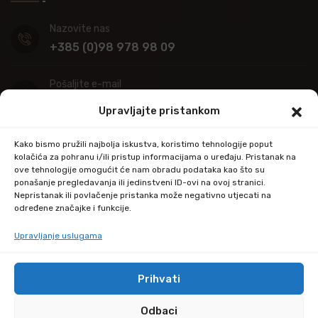
Nazovite nas
+385 (0)98 978 98 09
Pošaljite e-mail
info@kupitapetu.com
Upravljajte pristankom
Adresa
Kako bismo pružili najbolja iskustva, koristimo tehnologije poput
Industrijska ulica 39,
kolačića za pohranu i/ili pristup informacijama o uređaju. Pristanak na
ove tehnologije omogućit će nam obradu podataka kao što su
34000 Požega
ponašanje pregledavanja ili jedinstveni ID-ovi na ovoj stranici.
Nepristanak ili povlačenje pristanka može negativno utjecati na
određene značajke i funkcije.
Upravljanje uslugama
Prihvati
© Copyright 2024 by kupitapetu.com
Odbaci