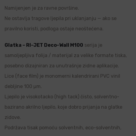
Namijenjen je za ravne površine.
Ne ostavlja tragove ljepila pri uklanjanju — ako se
pravilno koristi, podloga ostaje neoštećena.
Glatka – RI-JET Deco-Wall M100
serija je
samoljepljiva folija / materijal za velike formate tiska,
posebno dizajniran za unutrašnje zidne aplikacije.
Lice (face film) je monomerni kalendrirani PVC vinil
debljine 100 µm.
Ljepilo je visokotacko (high tack) čisto, solventno-
bazirano akrilno ljepilo, koje dobro prijanja na glatke
zidove.
Podržava tisak pomoću solventnih, eco-solventnih,