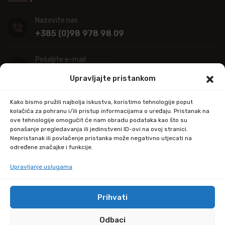
Nazovite nas
+385 (0)98 978 98 09
Pošaljite e-mail
info@kupitapetu.com
Upravljajte pristankom
Adresa
Kako bismo pružili najbolja iskustva, koristimo tehnologije poput
Industrijska ulica 39,
kolačića za pohranu i/ili pristup informacijama o uređaju. Pristanak na
ove tehnologije omogućit će nam obradu podataka kao što su
34000 Požega
ponašanje pregledavanja ili jedinstveni ID-ovi na ovoj stranici.
Nepristanak ili povlačenje pristanka može negativno utjecati na
određene značajke i funkcije.
Upravljanje uslugama
Prihvati
© Copyright 2024 by kupitapetu.com
Odbaci