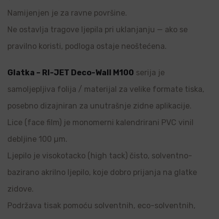
Namijenjen je za ravne površine.
Ne ostavlja tragove ljepila pri uklanjanju — ako se
pravilno koristi, podloga ostaje neoštećena.
Glatka – RI-JET Deco-Wall M100
serija je
samoljepljiva folija / materijal za velike formate tiska,
posebno dizajniran za unutrašnje zidne aplikacije.
Lice (face film) je monomerni kalendrirani PVC vinil
debljine 100 µm.
Ljepilo je visokotacko (high tack) čisto, solventno-
bazirano akrilno ljepilo, koje dobro prijanja na glatke
zidove.
Podržava tisak pomoću solventnih, eco-solventnih,