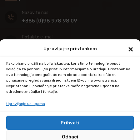
Nazovite nas
+385 (0)98 978 98 09
Pošaljite e-mail
info@kupitapetu.com
Upravljajte pristankom
Adresa
Kako bismo pružili najbolja iskustva, koristimo tehnologije poput
Industrijska ulica 39,
kolačića za pohranu i/ili pristup informacijama o uređaju. Pristanak na
ove tehnologije omogućit će nam obradu podataka kao što su
34000 Požega
ponašanje pregledavanja ili jedinstveni ID-ovi na ovoj stranici.
Nepristanak ili povlačenje pristanka može negativno utjecati na
određene značajke i funkcije.
Upravljanje uslugama
Prihvati
© Copyright 2024 by kupitapetu.com
Odbaci