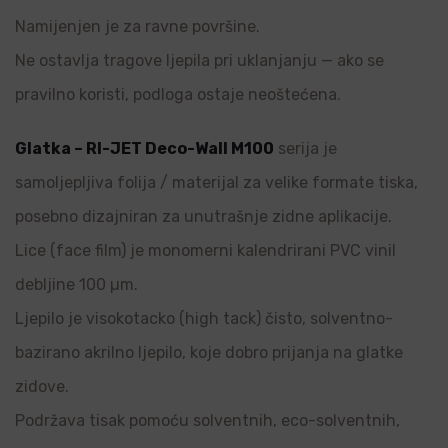
Namijenjen je za ravne površine.
Ne ostavlja tragove ljepila pri uklanjanju — ako se
pravilno koristi, podloga ostaje neoštećena.
Glatka – RI-JET Deco-Wall M100
serija je
samoljepljiva folija / materijal za velike formate tiska,
posebno dizajniran za unutrašnje zidne aplikacije.
Lice (face film) je monomerni kalendrirani PVC vinil
debljine 100 µm.
Ljepilo je visokotacko (high tack) čisto, solventno-
bazirano akrilno ljepilo, koje dobro prijanja na glatke
zidove.
Podržava tisak pomoću solventnih, eco-solventnih,