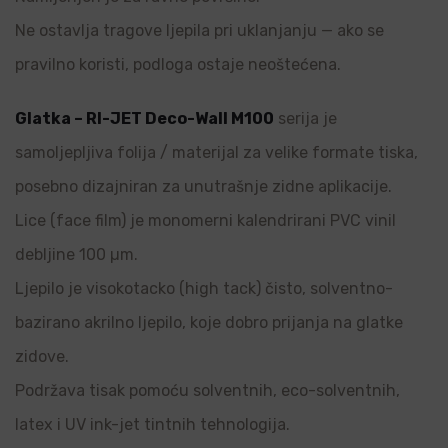
Ne ostavlja tragove ljepila pri uklanjanju — ako se
pravilno koristi, podloga ostaje neoštećena.
Glatka – RI-JET Deco-Wall M100
serija je
samoljepljiva folija / materijal za velike formate tiska,
posebno dizajniran za unutrašnje zidne aplikacije.
Lice (face film) je monomerni kalendrirani PVC vinil
debljine 100 µm.
Ljepilo je visokotacko (high tack) čisto, solventno-
bazirano akrilno ljepilo, koje dobro prijanja na glatke
zidove.
Podržava tisak pomoću solventnih, eco-solventnih,
latex i UV ink-jet tintnih tehnologija.