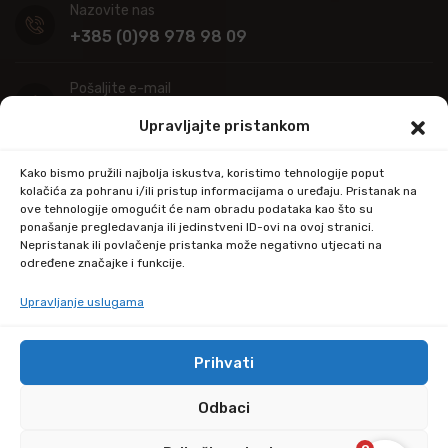
Nazovite nas
+385 (0)98 978 98 09
Pošaljite e-mail
info@kupitapetu.com
Upravljajte pristankom
Adresa
Kako bismo pružili najbolja iskustva, koristimo tehnologije poput
Industrijska ulica 39,
kolačića za pohranu i/ili pristup informacijama o uređaju. Pristanak na
ove tehnologije omogućit će nam obradu podataka kao što su
34000 Požega
ponašanje pregledavanja ili jedinstveni ID-ovi na ovoj stranici.
Nepristanak ili povlačenje pristanka može negativno utjecati na
određene značajke i funkcije.
Upravljanje uslugama
Prihvati
© Copyright 2024 by kupitapetu.com
Odbaci