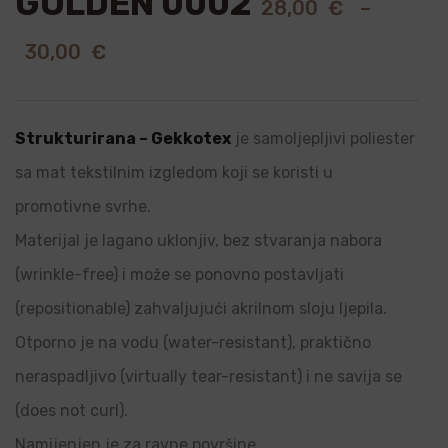
GOLDEN 0002
28,00
€
–
30,00
€
Strukturirana – Gekkotex
je samoljepljivi poliester
sa mat tekstilnim izgledom koji se koristi u
promotivne svrhe.
Materijal je lagano uklonjiv, bez stvaranja nabora
(wrinkle-free) i može se ponovno postavljati
(repositionable) zahvaljujući akrilnom sloju ljepila.
Otporno je na vodu (water-resistant), praktično
neraspadljivo (virtually tear-resistant) i ne savija se
(does not curl).
Namijenjen je za ravne površine.