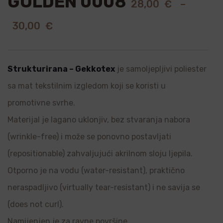
GOLDEN 0008
28,00
€
–
30,00
€
Strukturirana – Gekkotex
je samoljepljivi poliester
sa mat tekstilnim izgledom koji se koristi u
promotivne svrhe.
Materijal je lagano uklonjiv, bez stvaranja nabora
(wrinkle-free) i može se ponovno postavljati
(repositionable) zahvaljujući akrilnom sloju ljepila.
Otporno je na vodu (water-resistant), praktično
neraspadljivo (virtually tear-resistant) i ne savija se
(does not curl).
Namijenjen je za ravne površine.