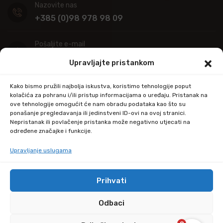
Nazovite nas
+385 (0)98 978 98 09
Pošaljite e-mail
info@kupitapetu.com
Upravljajte pristankom
Adresa
Kako bismo pružili najbolja iskustva, koristimo tehnologije poput
Industrijska ulica 39,
kolačića za pohranu i/ili pristup informacijama o uređaju. Pristanak na
ove tehnologije omogućit će nam obradu podataka kao što su
34000 Požega
ponašanje pregledavanja ili jedinstveni ID-ovi na ovoj stranici.
Nepristanak ili povlačenje pristanka može negativno utjecati na
određene značajke i funkcije.
Upravljanje uslugama
Prihvati
© Copyright 2024 by kupitapetu.com
Odbaci