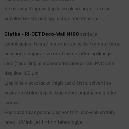
Ne ostavlja tragove ljepila pri uklanjanju — ako se
pravilno koristi, podloga ostaje neoštećena.
Glatka – RI-JET Deco-Wall M100
serija je
samoljepljiva folija / materijal za velike formate tiska,
posebno dizajniran za unutrašnje zidne aplikacije.
Lice (face film) je monomerni kalendrirani PVC vinil
debljine 100 µm.
Ljepilo je visokotacko (high tack) čisto, solventno-
bazirano akrilno ljepilo, koje dobro prijanja na glatke
zidove.
Podržava tisak pomoću solventnih, eco-solventnih,
latex i UV ink-jet tintnih tehnologija.