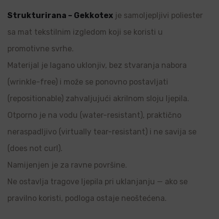
Strukturirana – Gekkotex
je samoljepljivi poliester
sa mat tekstilnim izgledom koji se koristi u
promotivne svrhe.
Materijal je lagano uklonjiv, bez stvaranja nabora
(wrinkle-free) i može se ponovno postavljati
(repositionable) zahvaljujući akrilnom sloju ljepila.
Otporno je na vodu (water-resistant), praktično
neraspadljivo (virtually tear-resistant) i ne savija se
(does not curl).
Namijenjen je za ravne površine.
Ne ostavlja tragove ljepila pri uklanjanju — ako se
pravilno koristi, podloga ostaje neoštećena.