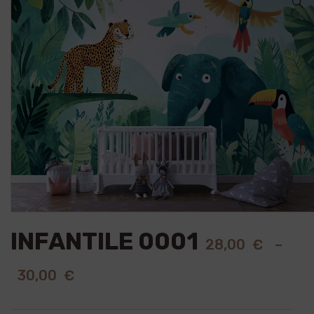
🔍
INFANTILE 0001
28,00
€
–
30,00
€