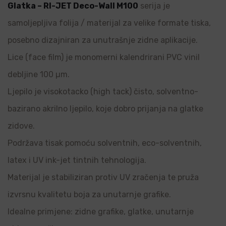
Glatka – RI-JET Deco-Wall M100
serija je
samoljepljiva folija / materijal za velike formate tiska,
posebno dizajniran za unutrašnje zidne aplikacije.
Lice (face film) je monomerni kalendrirani PVC vinil
debljine 100 µm.
Ljepilo je visokotacko (high tack) čisto, solventno-
bazirano akrilno ljepilo, koje dobro prijanja na glatke
zidove.
Podržava tisak pomoću solventnih, eco-solventnih,
latex i UV ink-jet tintnih tehnologija.
Materijal je stabiliziran protiv UV zračenja te pruža
izvrsnu kvalitetu boja za unutarnje grafike.
Idealne primjene: zidne grafike, glatke, unutarnje