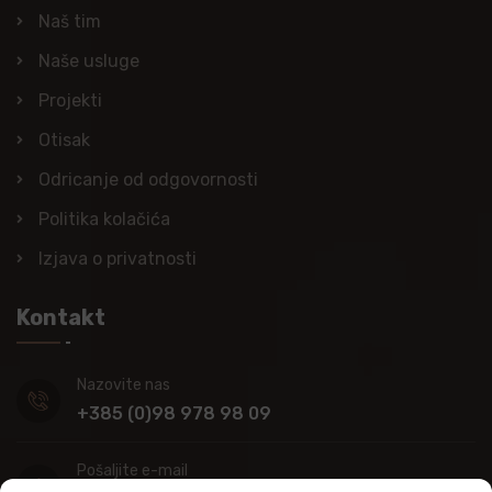
Naš tim
Naše usluge
Projekti
Otisak
Odricanje od odgovornosti
Politika kolačića
Izjava o privatnosti
Kontakt
Nazovite nas
+385 (0)98 978 98 09
Pošaljite e-mail