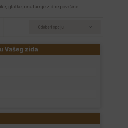
ike, glatke, unutarnje zidne površine.
u Vašeg zida