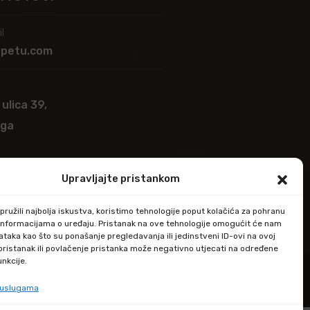
l
apetu.com
 ulica 39,
ega
Upravljajte pristankom
ružili najbolja iskustva, koristimo tehnologije poput kolačića za pohranu
up informacijama o uređaju. Pristanak na ove tehnologije omogućit će nam
taka kao što su ponašanje pregledavanja ili jedinstveni ID-ovi na ovoj
epristanak ili povlačenje pristanka može negativno utjecati na određene
unkcije.
e uslugama