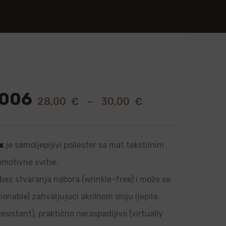
0006
28,00
€
–
30,00
€
x
je samoljepljivi poliester sa mat tekstilnim
romotivne svrhe.
, bez stvaranja nabora (wrinkle-free) i može se
onable) zahvaljujući akrilnom sloju ljepila.
sistant), praktično neraspadljivo (virtually