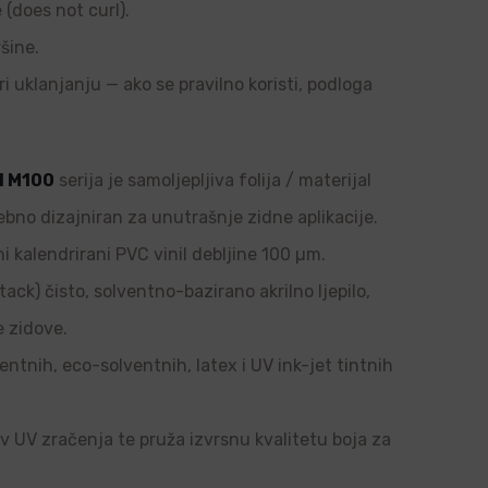
e (does not curl).
šine.
ri uklanjanju — ako se pravilno koristi, podloga
l M100
serija je samoljepljiva folija / materijal
ebno dizajniran za unutrašnje zidne aplikacije.
i kalendrirani PVC vinil debljine 100 µm.
tack) čisto, solventno-bazirano akrilno ljepilo,
e zidove.
ntnih, eco-solventnih, latex i UV ink-jet tintnih
tiv UV zračenja te pruža izvrsnu kvalitetu boja za