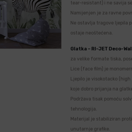
tear-resistant) i ne savija s
Namijenjen je za ravne povr
Ne ostavlja tragove ljepila p
ostaje neoštećena.
Glatka – RI-JET Deco-Wal
za velike formate tiska, pos
Lice (face film) je monomern
Ljepilo je visokotacko (high 
koje dobro prijanja na glatk
Podržava tisak pomoću solve
tehnologija.
Materijal je stabiliziran pro
unutarnje grafike.