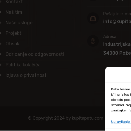
Kontakt
Naš tim
Pošaljite e-mai
info@kupit
Naše usluge
Projekti
Adresa
Otisak
Industrijska
34000 Pož
Odricanje od odgovornosti
Politika kolačića
Izjava o privatnosti
Kako bismo p
i/ili prist
obradu poda
stranici. N
značajke i f
© Copyright 2024 by kupitapetu.com
Upravljanj