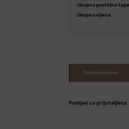
Ukupna površina tap
Ukupna cijena
Dodaj u košaricu
Podijeli sa prijateljima