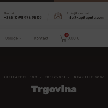
Nazovi
Pošaljite e-mail
+385 (0)98 978 98 09
info@kupitapetu.com
0
Usluge
Kontakt
0,00
€
KUPITAPETU.COM
PROIZVODI
INFANTILE 0006
Trgovina