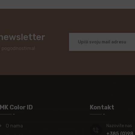
 newsletter
i pogodnostima!
MK Color ID
Kontakt
O nama
Nazovite nas
+385 (0)98