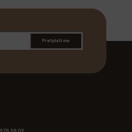
Pretplati me
 978 98 09