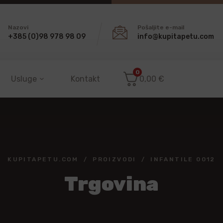
Nazovi
Pošaljite e-mail
+385 (0)98 978 98 09
info@kupitapetu.com
0
Usluge
Kontakt
0,00
€
KUPITAPETU.COM
PROIZVODI
INFANTILE 0012
Trgovina