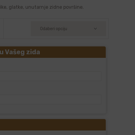
ike, glatke, unutarnje zidne površine.
u Vašeg zida