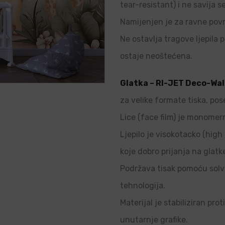
tear-resistant) i ne savija s
Namijenjen je za ravne povr
Ne ostavlja tragove ljepila p
ostaje neoštećena.
Glatka – RI-JET Deco-Wal
za velike formate tiska, pos
Lice (face film) je monomern
Ljepilo je visokotacko (high 
koje dobro prijanja na glatk
Podržava tisak pomoću solve
tehnologija.
Materijal je stabiliziran pro
unutarnje grafike.