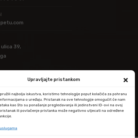
l
apetu.com
 ulica 39,
ega
Upravljajte pristankom
ružili najbolja iskustva, koristimo tehnologije poput kolačića za pohranu
up informacijama o uređaju. Pristanak na ove tehnologije omogućit će nam
taka kao što su ponašanje pregledavanja ili jedinstveni ID-ovi na ovoj
epristanak ili povlačenje pristanka može negativno utjecati na određene
unkcije.
e uslugama