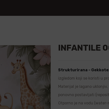
INFANTILE 0
🔍
Strukturirana – Gekkote
izgledom koji se koristi u p
Materijal je lagano uklonjiv
ponovno postavljati (repositi
Otporno je na vodu (water-re