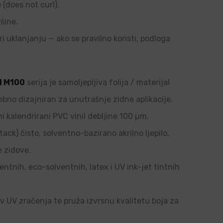
e (does not curl).
šine.
ri uklanjanju — ako se pravilno koristi, podloga
l M100
serija je samoljepljiva folija / materijal
ebno dizajniran za unutrašnje zidne aplikacije.
i kalendrirani PVC vinil debljine 100 µm.
tack) čisto, solventno-bazirano akrilno ljepilo,
e zidove.
ntnih, eco-solventnih, latex i UV ink-jet tintnih
tiv UV zračenja te pruža izvrsnu kvalitetu boja za