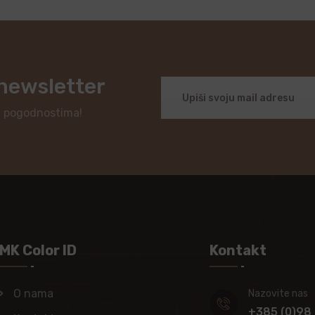
 newsletter
i pogodnostima!
MK Color ID
Kontakt
O nama
Nazovite nas
+385 (0)98