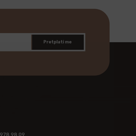
Pretplati me
 978 98 09