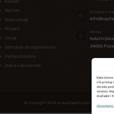
Kontakt
Naš tim
Pošaljite e-mai
info@kupit
Naše usluge
Projekti
Adresa
Otisak
Industrijska
34000 Pož
Odricanje od odgovornosti
Politika kolačića
Izjava o privatnosti
Kako bismo p
i/ili prist
obradu poda
stranici. N
značajke i f
© Copyright 2024 by kupitapetu.com
Upravljanj