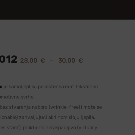
012
28,00
€
–
30,00
€
x
je samoljepljivi poliester sa mat tekstilnim
romotivne svrhe.
, bez stvaranja nabora (wrinkle-free) i može se
onable) zahvaljujući akrilnom sloju ljepila.
sistant), praktično neraspadljivo (virtually