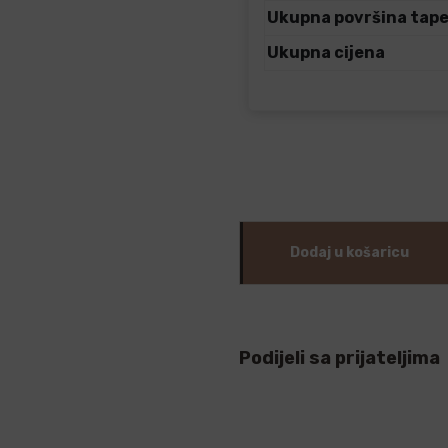
Ukupna površina tap
Ukupna cijena
Dodaj u košaricu
Podijeli sa prijateljima