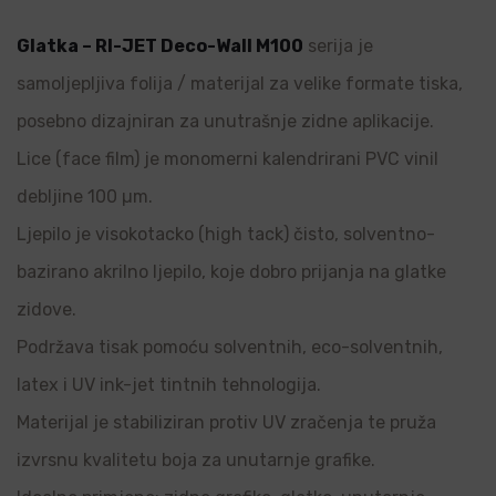
Glatka – RI-JET Deco-Wall M100
serija je
samoljepljiva folija / materijal za velike formate tiska,
posebno dizajniran za unutrašnje zidne aplikacije.
Lice (face film) je monomerni kalendrirani PVC vinil
debljine 100 µm.
Ljepilo je visokotacko (high tack) čisto, solventno-
bazirano akrilno ljepilo, koje dobro prijanja na glatke
zidove.
Podržava tisak pomoću solventnih, eco-solventnih,
latex i UV ink-jet tintnih tehnologija.
Materijal je stabiliziran protiv UV zračenja te pruža
izvrsnu kvalitetu boja za unutarnje grafike.