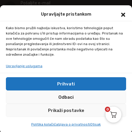
Pošaljite e-mail
info@kupitapetu.com
Upravljajte pristankom
Adresa
Kako bismo pružili najbolja iskustva, koristimo tehnologije poput
Industrijska ulica 39,
kolačića za pohranu i/ili pristup informacijama o uređaju. Pristanak na
ove tehnologije omogućit će nam obradu podataka kao što su
34000 Požega
ponašanje pregledavanja ili jedinstveni ID-ovi na ovoj stranici.
Nepristanak ili povlačenje pristanka može negativno utjecati na
određene značajke i funkcije.
Upravljanje uslugama
Prihvati
© Copyright 2024 by kupitapetu.com
Odbaci
0
Prikaži postavke
Politika kolačića
Izjava o privatnosti
Otisak