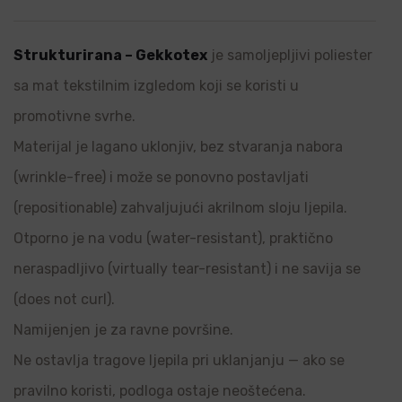
Strukturirana – Gekkotex
je samoljepljivi poliester
sa mat tekstilnim izgledom koji se koristi u
promotivne svrhe.
Materijal je lagano uklonjiv, bez stvaranja nabora
(wrinkle-free) i može se ponovno postavljati
(repositionable) zahvaljujući akrilnom sloju ljepila.
Otporno je na vodu (water-resistant), praktično
neraspadljivo (virtually tear-resistant) i ne savija se
(does not curl).
Namijenjen je za ravne površine.
Ne ostavlja tragove ljepila pri uklanjanju — ako se
pravilno koristi, podloga ostaje neoštećena.