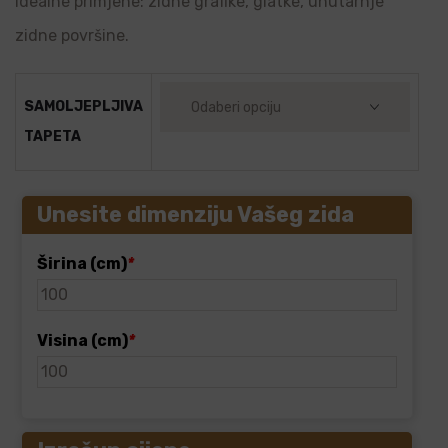
Idealne primjene: zidne grafike, glatke, unutarnje
zidne površine.
SAMOLJEPLJIVA
TAPETA
Unesite dimenziju Vašeg zida
Širina (cm)
*
Visina (cm)
*