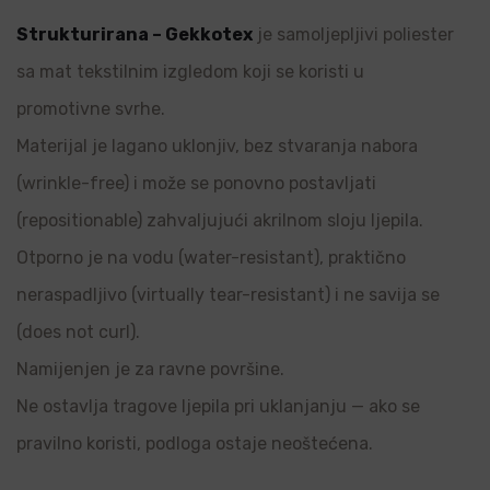
Strukturirana – Gekkotex
je samoljepljivi poliester
sa mat tekstilnim izgledom koji se koristi u
promotivne svrhe.
Materijal je lagano uklonjiv, bez stvaranja nabora
(wrinkle-free) i može se ponovno postavljati
(repositionable) zahvaljujući akrilnom sloju ljepila.
Otporno je na vodu (water-resistant), praktično
neraspadljivo (virtually tear-resistant) i ne savija se
(does not curl).
Namijenjen je za ravne površine.
Ne ostavlja tragove ljepila pri uklanjanju — ako se
pravilno koristi, podloga ostaje neoštećena.