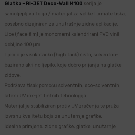
Glatka – RI-JET Deco-Wall M100
serija je
samoljepljiva folija / materijal za velike formate tiska,
posebno dizajniran za unutrašnje zidne aplikacije.
Lice (face film) je monomerni kalendrirani PVC vinil
debljine 100 µm.
Ljepilo je visokotacko (high tack) čisto, solventno-
bazirano akrilno ljepilo, koje dobro prijanja na glatke
zidove.
Podržava tisak pomoću solventnih, eco-solventnih,
latex i UV ink-jet tintnih tehnologija.
Materijal je stabiliziran protiv UV zračenja te pruža
izvrsnu kvalitetu boja za unutarnje grafike.
Idealne primjene: zidne grafike, glatke, unutarnje