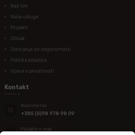
Naš tim
Naše usluge
Projekti
Otisak
Odricanje od odgovornosti
Politika kolačića
Izjava o privatnosti
Kontakt
Nazovite nas
+385 (0)98 978 98 09
Pošaljite e-mail