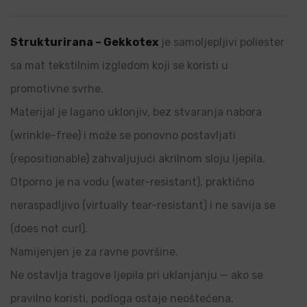
Strukturirana – Gekkotex
je samoljepljivi poliester
sa mat tekstilnim izgledom koji se koristi u
promotivne svrhe.
Materijal je lagano uklonjiv, bez stvaranja nabora
(wrinkle-free) i može se ponovno postavljati
(repositionable) zahvaljujući akrilnom sloju ljepila.
Otporno je na vodu (water-resistant), praktično
neraspadljivo (virtually tear-resistant) i ne savija se
(does not curl).
Namijenjen je za ravne površine.
Ne ostavlja tragove ljepila pri uklanjanju — ako se
pravilno koristi, podloga ostaje neoštećena.