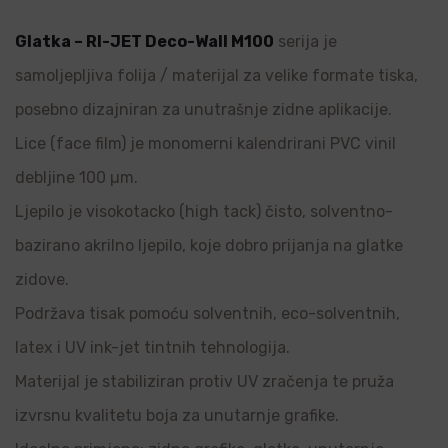
Glatka – RI-JET Deco-Wall M100
serija je
samoljepljiva folija / materijal za velike formate tiska,
posebno dizajniran za unutrašnje zidne aplikacije.
Lice (face film) je monomerni kalendrirani PVC vinil
debljine 100 µm.
Ljepilo je visokotacko (high tack) čisto, solventno-
bazirano akrilno ljepilo, koje dobro prijanja na glatke
zidove.
Podržava tisak pomoću solventnih, eco-solventnih,
latex i UV ink-jet tintnih tehnologija.
Materijal je stabiliziran protiv UV zračenja te pruža
izvrsnu kvalitetu boja za unutarnje grafike.