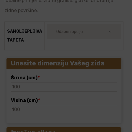
Idealne primjene: zidne grafike, glatke, unutarnje
zidne površine.
SAMOLJEPLJIVA
TAPETA
Unesite dimenziju Vašeg zida
Širina (cm)
*
Visina (cm)
*