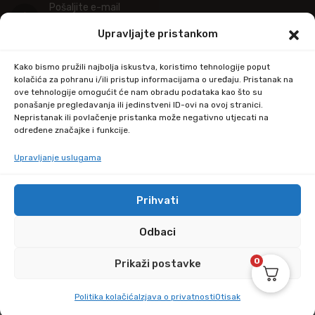
Pošaljite e-mail
info@kupitapetu.com
Upravljajte pristankom
Adresa
Kako bismo pružili najbolja iskustva, koristimo tehnologije poput
Industrijska ulica 39,
kolačića za pohranu i/ili pristup informacijama o uređaju. Pristanak na
ove tehnologije omogućit će nam obradu podataka kao što su
34000 Požega
ponašanje pregledavanja ili jedinstveni ID-ovi na ovoj stranici.
Nepristanak ili povlačenje pristanka može negativno utjecati na
određene značajke i funkcije.
Upravljanje uslugama
Prihvati
© Copyright 2024 by kupitapetu.com
Odbaci
0
Prikaži postavke
Politika kolačića
Izjava o privatnosti
Otisak