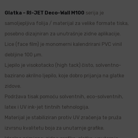
Glatka – RI-JET Deco-Wall M100
serija je
samoljepljiva folija / materijal za velike formate tiska,
posebno dizajniran za unutrašnje zidne aplikacije.
Lice (face film) je monomerni kalendrirani PVC vinil
debljine 100 µm.
Ljepilo je visokotacko (high tack) čisto, solventno-
bazirano akrilno ljepilo, koje dobro prijanja na glatke
zidove.
Podržava tisak pomoću solventnih, eco-solventnih,
latex i UV ink-jet tintnih tehnologija.
Materijal je stabiliziran protiv UV zračenja te pruža
izvrsnu kvalitetu boja za unutarnje grafike.