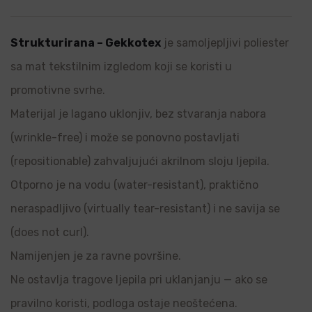
Strukturirana – Gekkotex
je samoljepljivi poliester
sa mat tekstilnim izgledom koji se koristi u
promotivne svrhe.
Materijal je lagano uklonjiv, bez stvaranja nabora
(wrinkle-free) i može se ponovno postavljati
(repositionable) zahvaljujući akrilnom sloju ljepila.
Otporno je na vodu (water-resistant), praktično
neraspadljivo (virtually tear-resistant) i ne savija se
(does not curl).
Namijenjen je za ravne površine.
Ne ostavlja tragove ljepila pri uklanjanju — ako se
pravilno koristi, podloga ostaje neoštećena.