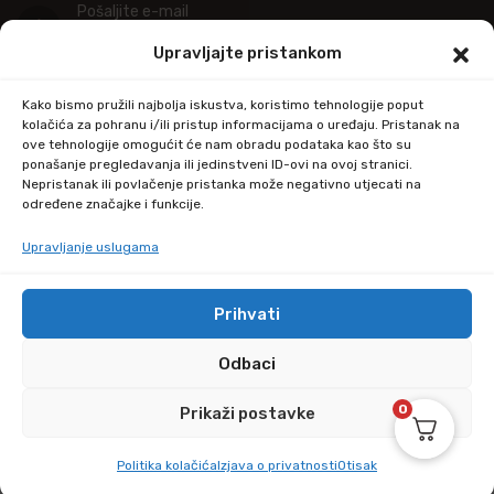
Pošaljite e-mail
info@kupitapetu.com
Upravljajte pristankom
Adresa
Kako bismo pružili najbolja iskustva, koristimo tehnologije poput
Industrijska ulica 39,
kolačića za pohranu i/ili pristup informacijama o uređaju. Pristanak na
ove tehnologije omogućit će nam obradu podataka kao što su
34000 Požega
ponašanje pregledavanja ili jedinstveni ID-ovi na ovoj stranici.
Nepristanak ili povlačenje pristanka može negativno utjecati na
određene značajke i funkcije.
Upravljanje uslugama
Prihvati
© Copyright 2024 by kupitapetu.com
Odbaci
0
Prikaži postavke
Politika kolačića
Izjava o privatnosti
Otisak