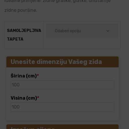
Idealne primjene: zidne grafike, glatke, unutarnje
zidne površine.
SAMOLJEPLJIVA
TAPETA
Unesite dimenziju Vašeg zida
Širina (cm)
*
Visina (cm)
*