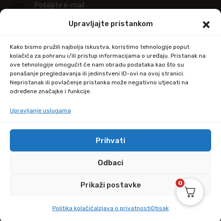
Pošaljite e-mail
info@kupitapetu.com
Upravljajte pristankom
Adresa
Kako bismo pružili najbolja iskustva, koristimo tehnologije poput
Industrijska ulica 39,
kolačića za pohranu i/ili pristup informacijama o uređaju. Pristanak na
ove tehnologije omogućit će nam obradu podataka kao što su
34000 Požega
ponašanje pregledavanja ili jedinstveni ID-ovi na ovoj stranici.
Nepristanak ili povlačenje pristanka može negativno utjecati na
određene značajke i funkcije.
Upravljanje uslugama
Prihvati
© Copyright 2024 by kupitapetu.com
Odbaci
0
Prikaži postavke
Politika kolačića
Izjava o privatnosti
Otisak