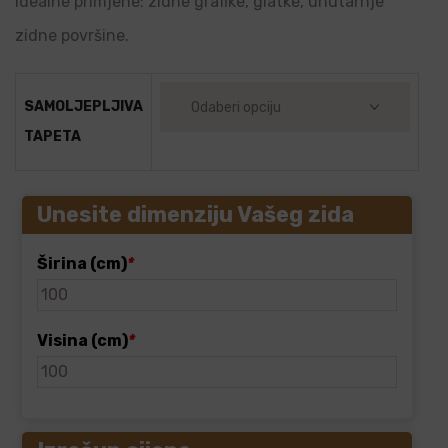
Idealne primjene: zidne grafike, glatke, unutarnje
zidne površine.
SAMOLJEPLJIVA
TAPETA
Unesite dimenziju Vašeg zida
Širina (cm)
*
Visina (cm)
*