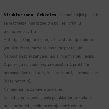
Strukturirana – Gekkotex
je samoljepljivi poliester
sa mat tekstilnim izgledom koji se koristi u
promotivne svrhe.
Materijal je lagano uklonjiv, bez stvaranja nabora
(wrinkle-free) i može se ponovno postavljati
(repositionable) zahvaljujući akrilnom sloju ljepila.
Otporno je na vodu (water-resistant), praktično
neraspadljivo (virtually tear-resistant) i ne savija se
(does not curl).
Namijenjen je za ravne površine.
Ne ostavlja tragove ljepila pri uklanjanju — ako se
pravilno koristi, podloga ostaje neoštećena.