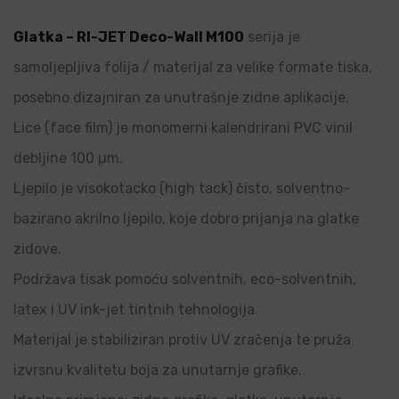
Glatka – RI-JET Deco-Wall M100
serija je
samoljepljiva folija / materijal za velike formate tiska,
posebno dizajniran za unutrašnje zidne aplikacije.
Lice (face film) je monomerni kalendrirani PVC vinil
debljine 100 µm.
Ljepilo je visokotacko (high tack) čisto, solventno-
bazirano akrilno ljepilo, koje dobro prijanja na glatke
zidove.
Podržava tisak pomoću solventnih, eco-solventnih,
latex i UV ink-jet tintnih tehnologija.
Materijal je stabiliziran protiv UV zračenja te pruža
izvrsnu kvalitetu boja za unutarnje grafike.