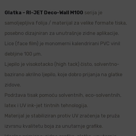
Glatka – RI-JET Deco-Wall M100
serija je
samoljepljiva folija / materijal za velike formate tiska,
posebno dizajniran za unutrašnje zidne aplikacije.
Lice (face film) je monomerni kalendrirani PVC vinil
debljine 100 µm.
Ljepilo je visokotacko (high tack) čisto, solventno-
bazirano akrilno ljepilo, koje dobro prijanja na glatke
zidove.
Podržava tisak pomoću solventnih, eco-solventnih,
latex i UV ink-jet tintnih tehnologija.
Materijal je stabiliziran protiv UV zračenja te pruža
izvrsnu kvalitetu boja za unutarnje grafike.