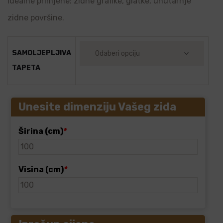
Idealne primjene: zidne grafike, glatke, unutarnje
zidne površine.
SAMOLJEPLJIVA
TAPETA
Unesite dimenziju Vašeg zida
Širina (cm)
*
Visina (cm)
*