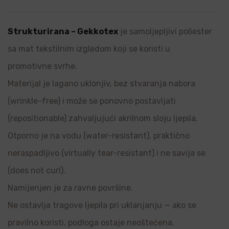
Strukturirana – Gekkotex
je samoljepljivi poliester
sa mat tekstilnim izgledom koji se koristi u
promotivne svrhe.
Materijal je lagano uklonjiv, bez stvaranja nabora
(wrinkle-free) i može se ponovno postavljati
(repositionable) zahvaljujući akrilnom sloju ljepila.
Otporno je na vodu (water-resistant), praktično
neraspadljivo (virtually tear-resistant) i ne savija se
(does not curl).
Namijenjen je za ravne površine.
Ne ostavlja tragove ljepila pri uklanjanju — ako se
pravilno koristi, podloga ostaje neoštećena.