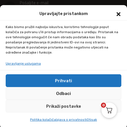
Pošaljite e-mail
info@kupitapetu.com
Upravljajte pristankom
Adresa
Kako bismo pružili najbolja iskustva, koristimo tehnologije poput
Industrijska ulica 39,
kolačića za pohranu i/ili pristup informacijama o uređaju. Pristanak na
ove tehnologije omogućit će nam obradu podataka kao što su
34000 Požega
ponašanje pregledavanja ili jedinstveni ID-ovi na ovoj stranici.
Nepristanak ili povlačenje pristanka može negativno utjecati na
određene značajke i funkcije.
Upravljanje uslugama
Prihvati
© Copyright 2024 by kupitapetu.com
Odbaci
0
Prikaži postavke
Politika kolačića
Izjava o privatnosti
Otisak