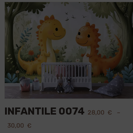
🔍
INFANTILE 0074
28,00
€
–
30,00
€