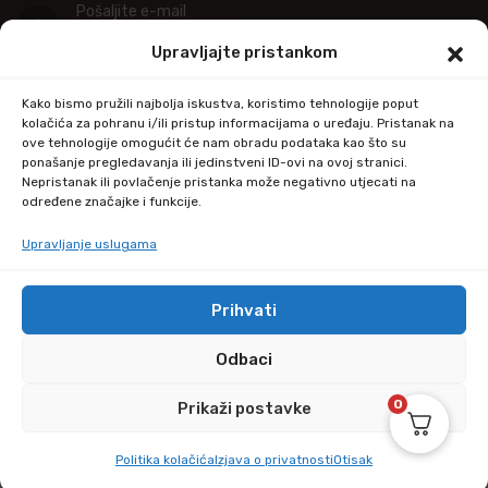
Pošaljite e-mail
info@kupitapetu.com
Upravljajte pristankom
Adresa
Kako bismo pružili najbolja iskustva, koristimo tehnologije poput
Industrijska ulica 39,
kolačića za pohranu i/ili pristup informacijama o uređaju. Pristanak na
ove tehnologije omogućit će nam obradu podataka kao što su
34000 Požega
ponašanje pregledavanja ili jedinstveni ID-ovi na ovoj stranici.
Nepristanak ili povlačenje pristanka može negativno utjecati na
određene značajke i funkcije.
Upravljanje uslugama
Prihvati
© Copyright 2024 by kupitapetu.com
Odbaci
0
Prikaži postavke
Politika kolačića
Izjava o privatnosti
Otisak