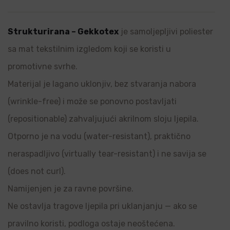
Strukturirana – Gekkotex
je samoljepljivi poliester
sa mat tekstilnim izgledom koji se koristi u
promotivne svrhe.
Materijal je lagano uklonjiv, bez stvaranja nabora
(wrinkle-free) i može se ponovno postavljati
(repositionable) zahvaljujući akrilnom sloju ljepila.
Otporno je na vodu (water-resistant), praktično
neraspadljivo (virtually tear-resistant) i ne savija se
(does not curl).
Namijenjen je za ravne površine.
Ne ostavlja tragove ljepila pri uklanjanju — ako se
pravilno koristi, podloga ostaje neoštećena.