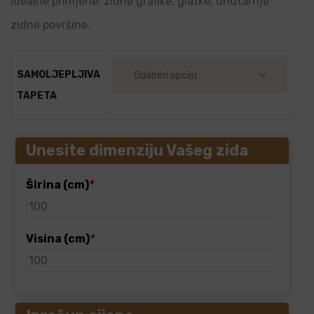
Idealne primjene: zidne grafike, glatke, unutarnje
zidne površine.
SAMOLJEPLJIVA
TAPETA
Unesite dimenziju Vašeg zida
Širina (cm)
*
Visina (cm)
*