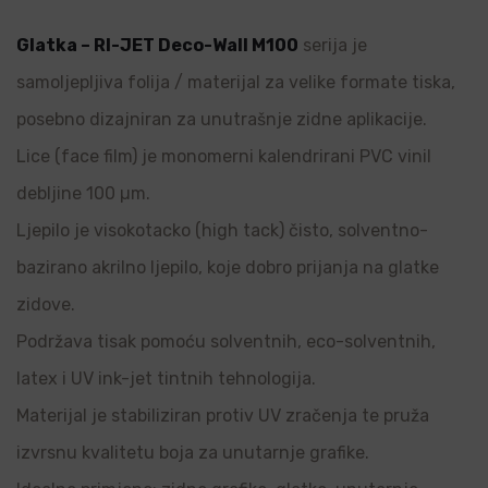
Glatka – RI-JET Deco-Wall M100
serija je
samoljepljiva folija / materijal za velike formate tiska,
posebno dizajniran za unutrašnje zidne aplikacije.
Lice (face film) je monomerni kalendrirani PVC vinil
debljine 100 µm.
Ljepilo je visokotacko (high tack) čisto, solventno-
bazirano akrilno ljepilo, koje dobro prijanja na glatke
zidove.
Podržava tisak pomoću solventnih, eco-solventnih,
latex i UV ink-jet tintnih tehnologija.
Materijal je stabiliziran protiv UV zračenja te pruža
izvrsnu kvalitetu boja za unutarnje grafike.