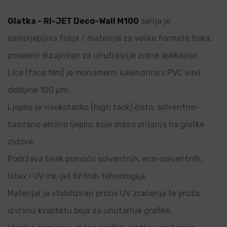
Glatka – RI-JET Deco-Wall M100
serija je
samoljepljiva folija / materijal za velike formate tiska,
posebno dizajniran za unutrašnje zidne aplikacije.
Lice (face film) je monomerni kalendrirani PVC vinil
debljine 100 µm.
Ljepilo je visokotacko (high tack) čisto, solventno-
bazirano akrilno ljepilo, koje dobro prijanja na glatke
zidove.
Podržava tisak pomoću solventnih, eco-solventnih,
latex i UV ink-jet tintnih tehnologija.
Materijal je stabiliziran protiv UV zračenja te pruža
izvrsnu kvalitetu boja za unutarnje grafike.