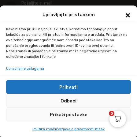
Pošaljite e-mail
info@kupitapetu.com
Upravljajte pristankom
Adresa
Kako bismo pružili najbolja iskustva, koristimo tehnologije poput
Industrijska ulica 39,
kolačića za pohranu i/ili pristup informacijama o uređaju. Pristanak na
ove tehnologije omogućit će nam obradu podataka kao što su
34000 Požega
ponašanje pregledavanja ili jedinstveni ID-ovi na ovoj stranici.
Nepristanak ili povlačenje pristanka može negativno utjecati na
određene značajke i funkcije.
Upravljanje uslugama
Prihvati
© Copyright 2024 by kupitapetu.com
Odbaci
0
Prikaži postavke
Politika kolačića
Izjava o privatnosti
Otisak