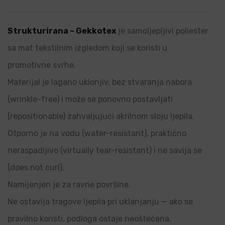
Strukturirana – Gekkotex
je samoljepljivi poliester
sa mat tekstilnim izgledom koji se koristi u
promotivne svrhe.
Materijal je lagano uklonjiv, bez stvaranja nabora
(wrinkle-free) i može se ponovno postavljati
(repositionable) zahvaljujući akrilnom sloju ljepila.
Otporno je na vodu (water-resistant), praktično
neraspadljivo (virtually tear-resistant) i ne savija se
(does not curl).
Namijenjen je za ravne površine.
Ne ostavlja tragove ljepila pri uklanjanju — ako se
pravilno koristi, podloga ostaje neoštećena.