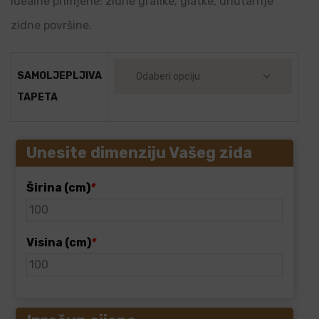
Idealne primjene: zidne grafike, glatke, unutarnje
zidne površine.
SAMOLJEPLJIVA
TAPETA
Unesite dimenziju Vašeg zida
Širina (cm)
*
Visina (cm)
*