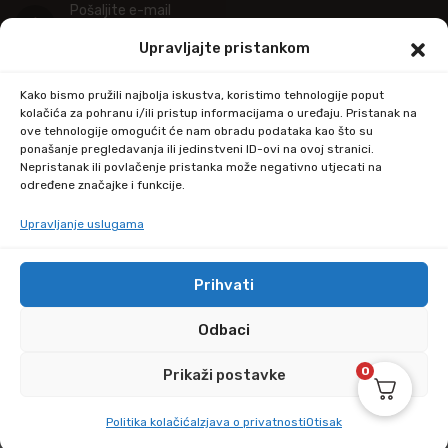
Pošaljite e-mail
info@kupitapetu.com
Upravljajte pristankom
Adresa
Kako bismo pružili najbolja iskustva, koristimo tehnologije poput
Industrijska ulica 39,
kolačića za pohranu i/ili pristup informacijama o uređaju. Pristanak na
ove tehnologije omogućit će nam obradu podataka kao što su
34000 Požega
ponašanje pregledavanja ili jedinstveni ID-ovi na ovoj stranici.
Nepristanak ili povlačenje pristanka može negativno utjecati na
određene značajke i funkcije.
Upravljanje uslugama
Prihvati
© Copyright 2024 by kupitapetu.com
Odbaci
0
Prikaži postavke
Politika kolačića
Izjava o privatnosti
Otisak