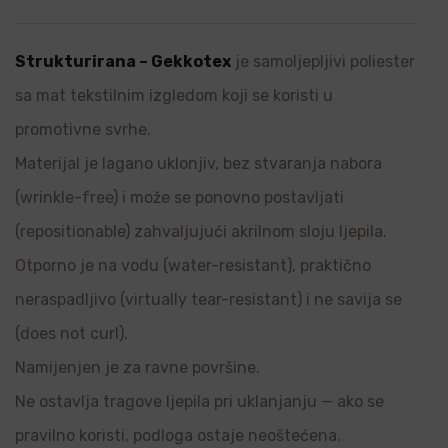
Strukturirana – Gekkotex
je samoljepljivi poliester
sa mat tekstilnim izgledom koji se koristi u
promotivne svrhe.
Materijal je lagano uklonjiv, bez stvaranja nabora
(wrinkle-free) i može se ponovno postavljati
(repositionable) zahvaljujući akrilnom sloju ljepila.
Otporno je na vodu (water-resistant), praktično
neraspadljivo (virtually tear-resistant) i ne savija se
(does not curl).
Namijenjen je za ravne površine.
Ne ostavlja tragove ljepila pri uklanjanju — ako se
pravilno koristi, podloga ostaje neoštećena.