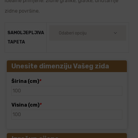
Idealne primjene: zidne grafike, glatke, unutarnje
zidne površine.
SAMOLJEPLJIVA
TAPETA
Unesite dimenziju Vašeg zida
Širina (cm)
*
Visina (cm)
*