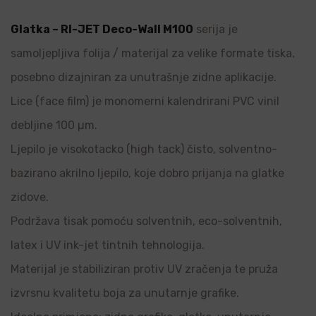
Glatka – RI-JET Deco-Wall M100
serija je
samoljepljiva folija / materijal za velike formate tiska,
posebno dizajniran za unutrašnje zidne aplikacije.
Lice (face film) je monomerni kalendrirani PVC vinil
debljine 100 µm.
Ljepilo je visokotacko (high tack) čisto, solventno-
bazirano akrilno ljepilo, koje dobro prijanja na glatke
zidove.
Podržava tisak pomoću solventnih, eco-solventnih,
latex i UV ink-jet tintnih tehnologija.
Materijal je stabiliziran protiv UV zračenja te pruža
izvrsnu kvalitetu boja za unutarnje grafike.