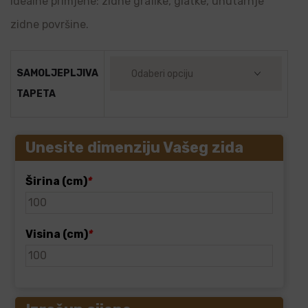
Idealne primjene: zidne grafike, glatke, unutarnje
zidne površine.
SAMOLJEPLJIVA
TAPETA
Unesite dimenziju Vašeg zida
Širina (cm)
*
Visina (cm)
*