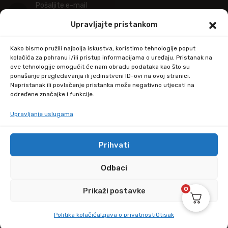
Pošaljite e-mail
info@kupitapetu.com
Upravljajte pristankom
Adresa
Kako bismo pružili najbolja iskustva, koristimo tehnologije poput
Industrijska ulica 39,
kolačića za pohranu i/ili pristup informacijama o uređaju. Pristanak na
ove tehnologije omogućit će nam obradu podataka kao što su
34000 Požega
ponašanje pregledavanja ili jedinstveni ID-ovi na ovoj stranici.
Nepristanak ili povlačenje pristanka može negativno utjecati na
određene značajke i funkcije.
Upravljanje uslugama
Prihvati
© Copyright 2024 by kupitapetu.com
Odbaci
0
Prikaži postavke
Politika kolačića
Izjava o privatnosti
Otisak