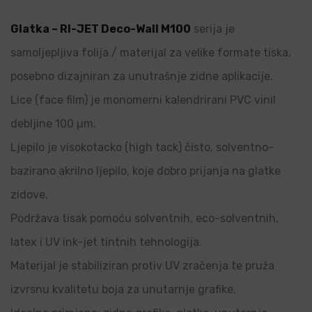
Glatka – RI-JET Deco-Wall M100
serija je
samoljepljiva folija / materijal za velike formate tiska,
posebno dizajniran za unutrašnje zidne aplikacije.
Lice (face film) je monomerni kalendrirani PVC vinil
debljine 100 µm.
Ljepilo je visokotacko (high tack) čisto, solventno-
bazirano akrilno ljepilo, koje dobro prijanja na glatke
zidove.
Podržava tisak pomoću solventnih, eco-solventnih,
latex i UV ink-jet tintnih tehnologija.
Materijal je stabiliziran protiv UV zračenja te pruža
izvrsnu kvalitetu boja za unutarnje grafike.