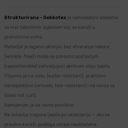
Strukturirana – Gekkotex
je samoljepljivi poliester
sa mat tekstilnim izgledom koji se koristi u
promotivne svrhe.
Materijal je lagano uklonjiv, bez stvaranja nabora
(wrinkle-free) i može se ponovno postavljati
(repositionable) zahvaljujući akrilnom sloju ljepila.
Otporno je na vodu (water-resistant), praktično
neraspadljivo (virtually tear-resistant) i ne savija se
(does not curl).
Namijenjen je za ravne površine.
Ne ostavlja tragove ljepila pri uklanjanju — ako se
pravilno koristi, podloga ostaje neoštećena.