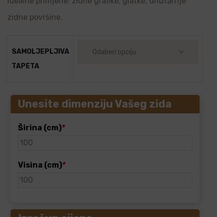
Idealne primjene: zidne grafike, glatke, unutarnje
zidne površine.
SAMOLJEPLJIVA
TAPETA
Unesite dimenziju Vašeg zida
Širina (cm)
*
Visina (cm)
*