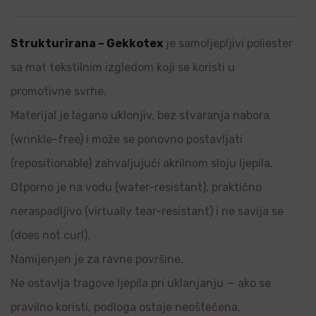
Strukturirana – Gekkotex
je samoljepljivi poliester
sa mat tekstilnim izgledom koji se koristi u
promotivne svrhe.
Materijal je lagano uklonjiv, bez stvaranja nabora
(wrinkle-free) i može se ponovno postavljati
(repositionable) zahvaljujući akrilnom sloju ljepila.
Otporno je na vodu (water-resistant), praktično
neraspadljivo (virtually tear-resistant) i ne savija se
(does not curl).
Namijenjen je za ravne površine.
Ne ostavlja tragove ljepila pri uklanjanju — ako se
pravilno koristi, podloga ostaje neoštećena.