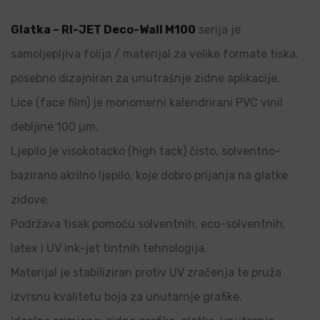
Glatka – RI-JET Deco-Wall M100
serija je
samoljepljiva folija / materijal za velike formate tiska,
posebno dizajniran za unutrašnje zidne aplikacije.
Lice (face film) je monomerni kalendrirani PVC vinil
debljine 100 µm.
Ljepilo je visokotacko (high tack) čisto, solventno-
bazirano akrilno ljepilo, koje dobro prijanja na glatke
zidove.
Podržava tisak pomoću solventnih, eco-solventnih,
latex i UV ink-jet tintnih tehnologija.
Materijal je stabiliziran protiv UV zračenja te pruža
izvrsnu kvalitetu boja za unutarnje grafike.