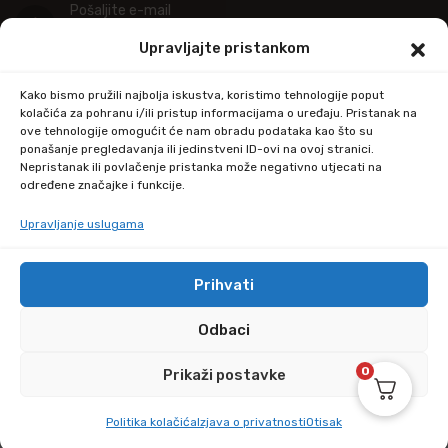
Pošaljite e-mail
info@kupitapetu.com
Upravljajte pristankom
Adresa
Kako bismo pružili najbolja iskustva, koristimo tehnologije poput
Industrijska ulica 39,
kolačića za pohranu i/ili pristup informacijama o uređaju. Pristanak na
ove tehnologije omogućit će nam obradu podataka kao što su
34000 Požega
ponašanje pregledavanja ili jedinstveni ID-ovi na ovoj stranici.
Nepristanak ili povlačenje pristanka može negativno utjecati na
određene značajke i funkcije.
Upravljanje uslugama
Prihvati
© Copyright 2024 by kupitapetu.com
Odbaci
0
Prikaži postavke
Politika kolačića
Izjava o privatnosti
Otisak