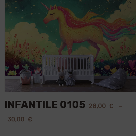
🔍
INFANTILE 0105
28,00
€
–
30,00
€