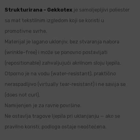
Strukturirana – Gekkotex
je samoljepljivi poliester
sa mat tekstilnim izgledom koji se koristi u
promotivne svrhe.
Materijal je lagano uklonjiv, bez stvaranja nabora
(wrinkle-free) i može se ponovno postavljati
(repositionable) zahvaljujući akrilnom sloju ljepila.
Otporno je na vodu (water-resistant), praktično
neraspadljivo (virtually tear-resistant) i ne savija se
(does not curl).
Namijenjen je za ravne površine.
Ne ostavlja tragove ljepila pri uklanjanju — ako se
pravilno koristi, podloga ostaje neoštećena.