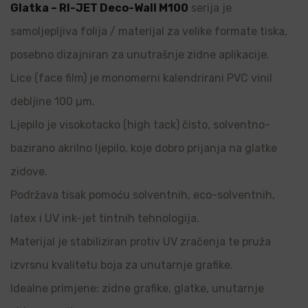
Glatka – RI-JET Deco-Wall M100
serija je
samoljepljiva folija / materijal za velike formate tiska,
posebno dizajniran za unutrašnje zidne aplikacije.
Lice (face film) je monomerni kalendrirani PVC vinil
debljine 100 µm.
Ljepilo je visokotacko (high tack) čisto, solventno-
bazirano akrilno ljepilo, koje dobro prijanja na glatke
zidove.
Podržava tisak pomoću solventnih, eco-solventnih,
latex i UV ink-jet tintnih tehnologija.
Materijal je stabiliziran protiv UV zračenja te pruža
izvrsnu kvalitetu boja za unutarnje grafike.
Idealne primjene: zidne grafike, glatke, unutarnje