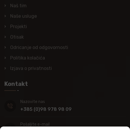
Naš tim
Naše usluge
Projekti
Otisak
Odricanje od odgovornosti
Politika kolačića
Izjava o privatnosti
Kontakt
Nazovite nas
+385 (0)98 978 98 09
Pošaljite e-mail