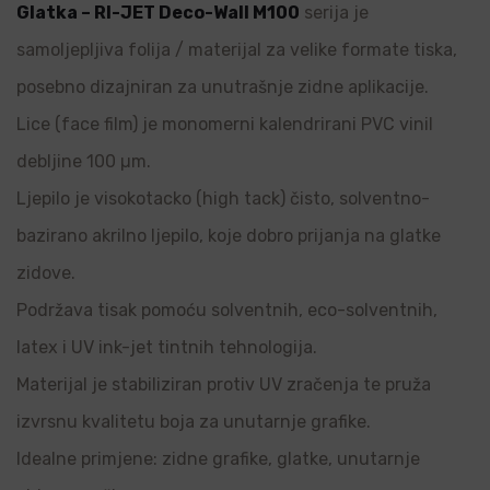
Glatka – RI-JET Deco-Wall M100
serija je
samoljepljiva folija / materijal za velike formate tiska,
posebno dizajniran za unutrašnje zidne aplikacije.
Lice (face film) je monomerni kalendrirani PVC vinil
debljine 100 µm.
Ljepilo je visokotacko (high tack) čisto, solventno-
bazirano akrilno ljepilo, koje dobro prijanja na glatke
zidove.
Podržava tisak pomoću solventnih, eco-solventnih,
latex i UV ink-jet tintnih tehnologija.
Materijal je stabiliziran protiv UV zračenja te pruža
izvrsnu kvalitetu boja za unutarnje grafike.
Idealne primjene: zidne grafike, glatke, unutarnje