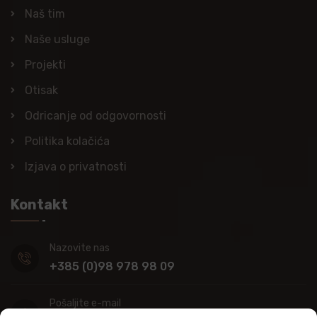
Naš tim
Naše usluge
Projekti
Otisak
Odricanje od odgovornosti
Politika kolačića
Izjava o privatnosti
Kontakt
Nazovite nas
+385 (0)98 978 98 09
Pošaljite e-mail