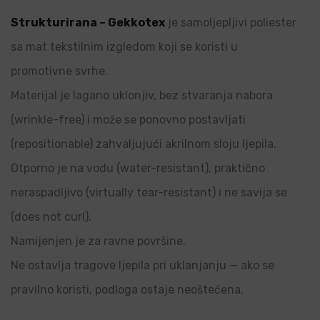
Strukturirana – Gekkotex
je samoljepljivi poliester
sa mat tekstilnim izgledom koji se koristi u
promotivne svrhe.
Materijal je lagano uklonjiv, bez stvaranja nabora
(wrinkle-free) i može se ponovno postavljati
(repositionable) zahvaljujući akrilnom sloju ljepila.
Otporno je na vodu (water-resistant), praktično
neraspadljivo (virtually tear-resistant) i ne savija se
(does not curl).
Namijenjen je za ravne površine.
Ne ostavlja tragove ljepila pri uklanjanju — ako se
pravilno koristi, podloga ostaje neoštećena.