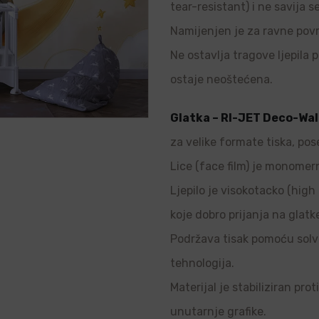
tear-resistant) i ne savija s
Namijenjen je za ravne povr
Ne ostavlja tragove ljepila p
ostaje neoštećena.
Glatka – RI-JET Deco-Wal
za velike formate tiska, pos
Lice (face film) je monomern
Ljepilo je visokotacko (high 
koje dobro prijanja na glatk
Podržava tisak pomoću solve
tehnologija.
Materijal je stabiliziran pro
unutarnje grafike.