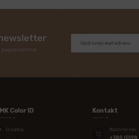
 newsletter
i pogodnostima!
MK Color ID
Kontakt
O nama
Nazovite nas
+385 (0)98