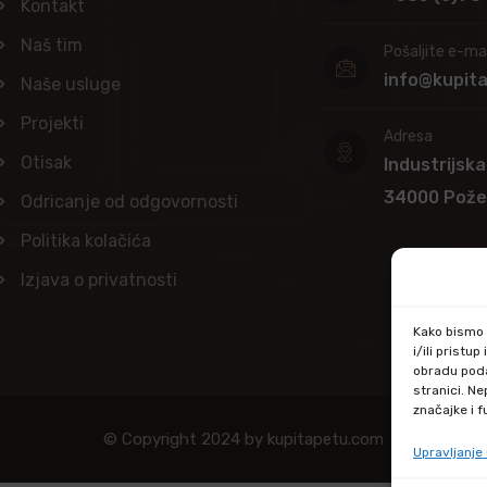
Kontakt
Naš tim
Pošaljite e-mai
info@kupit
Naše usluge
Projekti
Adresa
Otisak
Industrijska
34000 Pož
Odricanje od odgovornosti
Politika kolačića
Izjava o privatnosti
Kako bismo p
i/ili prist
obradu poda
stranici. N
značajke i f
© Copyright 2024 by kupitapetu.com
Upravljanj