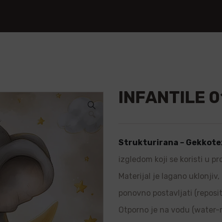
INFANTILE 0
🔍
Strukturirana – Gekkote
izgledom koji se koristi u p
Materijal je lagano uklonjiv
ponovno postavljati (repositi
Otporno je na vodu (water-re