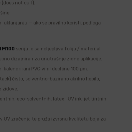
e (does not curl).
šine.
ri uklanjanju — ako se pravilno koristi, podloga
l M100
serija je samoljepljiva folija / materijal
ebno dizajniran za unutrašnje zidne aplikacije.
i kalendrirani PVC vinil debljine 100 µm.
tack) čisto, solventno-bazirano akrilno ljepilo,
e zidove.
ntnih, eco-solventnih, latex i UV ink-jet tintnih
tiv UV zračenja te pruža izvrsnu kvalitetu boja za