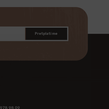
Pretplati me
 978 98 09