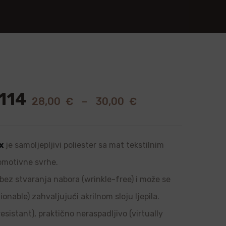
114
28,00
€
–
30,00
€
x
je samoljepljivi poliester sa mat tekstilnim
romotivne svrhe.
, bez stvaranja nabora (wrinkle-free) i može se
onable) zahvaljujući akrilnom sloju ljepila.
sistant), praktično neraspadljivo (virtually