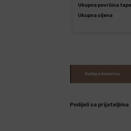
Ukupna površina tap
Ukupna cijena
Dodaj u košaricu
Podijeli sa prijateljima