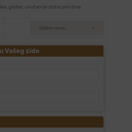
ike, glatke, unutarnje zidne površine.
u Vašeg zida