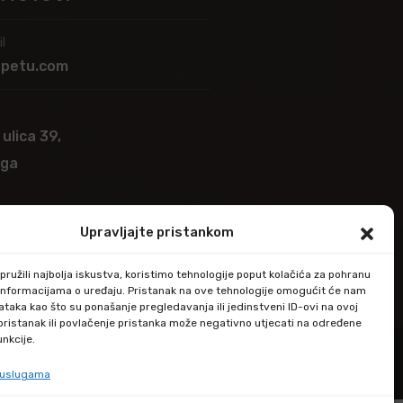
l
apetu.com
 ulica 39,
ega
Upravljajte pristankom
ružili najbolja iskustva, koristimo tehnologije poput kolačića za pohranu
up informacijama o uređaju. Pristanak na ove tehnologije omogućit će nam
taka kao što su ponašanje pregledavanja ili jedinstveni ID-ovi na ovoj
epristanak ili povlačenje pristanka može negativno utjecati na određene
unkcije.
e uslugama