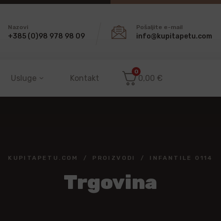
Nazovi
Pošaljite e-mail
+385 (0)98 978 98 09
info@kupitapetu.com
0
Usluge
Kontakt
0,00
€
KUPITAPETU.COM
PROIZVODI
INFANTILE 0114
Trgovina