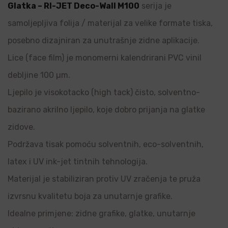
Glatka – RI-JET Deco-Wall M100
serija je
samoljepljiva folija / materijal za velike formate tiska,
posebno dizajniran za unutrašnje zidne aplikacije.
Lice (face film) je monomerni kalendrirani PVC vinil
debljine 100 µm.
Ljepilo je visokotacko (high tack) čisto, solventno-
bazirano akrilno ljepilo, koje dobro prijanja na glatke
zidove.
Podržava tisak pomoću solventnih, eco-solventnih,
latex i UV ink-jet tintnih tehnologija.
Materijal je stabiliziran protiv UV zračenja te pruža
izvrsnu kvalitetu boja za unutarnje grafike.
Idealne primjene: zidne grafike, glatke, unutarnje