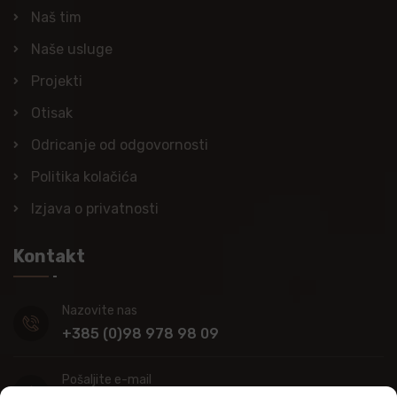
Naš tim
Naše usluge
Projekti
Otisak
Odricanje od odgovornosti
Politika kolačića
Izjava o privatnosti
Kontakt
Nazovite nas
+385 (0)98 978 98 09
Pošaljite e-mail