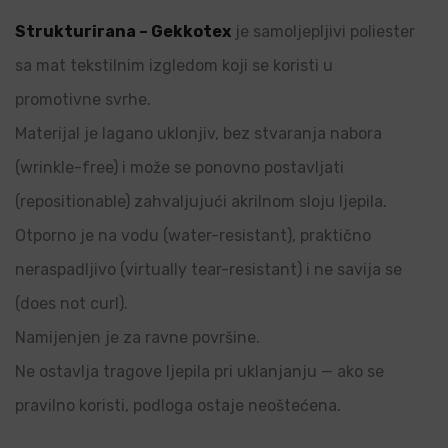
Strukturirana – Gekkotex
je samoljepljivi poliester
sa mat tekstilnim izgledom koji se koristi u
promotivne svrhe.
Materijal je lagano uklonjiv, bez stvaranja nabora
(wrinkle-free) i može se ponovno postavljati
(repositionable) zahvaljujući akrilnom sloju ljepila.
Otporno je na vodu (water-resistant), praktično
neraspadljivo (virtually tear-resistant) i ne savija se
(does not curl).
Namijenjen je za ravne površine.
Ne ostavlja tragove ljepila pri uklanjanju — ako se
pravilno koristi, podloga ostaje neoštećena.