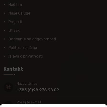
Naš tim
Naše usluge
Projekti
Otisak
Odricanje od odgovornosti
Politika kolačića
Izjava o privatnosti
Kontakt
Nazovite nas
+385 (0)98 978 98 09
Pošaljite e-mail