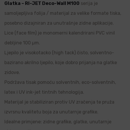
Glatka – RI-JET Deco-Wall M100
serija je
samoljepljiva folija / materijal za velike formate tiska,
posebno dizajniran za unutrašnje zidne aplikacije.
Lice (face film) je monomerni kalendrirani PVC vinil
debljine 100 µm.
Ljepilo je visokotacko (high tack) čisto, solventno-
bazirano akrilno ljepilo, koje dobro prijanja na glatke
zidove.
Podržava tisak pomoću solventnih, eco-solventnih,
latex i UV ink-jet tintnih tehnologija.
Materijal je stabiliziran protiv UV zračenja te pruža
izvrsnu kvalitetu boja za unutarnje grafike.
Idealne primjene: zidne grafike, glatke, unutarnje