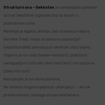
Strukturirana – Gekkotex
je samoljepljivi poliester
sa mat tekstilnim izgledom koji se koristi u
promotivne svrhe.
Materijal je lagano uklonjiv, bez stvaranja nabora
(wrinkle-free) i može se ponovno postavljati
(repositionable) zahvaljujući akrilnom sloju ljepila.
Otporno je na vodu (water-resistant), praktično
neraspadljivo (virtually tear-resistant) i ne savija se
(does not curl).
Namijenjen je za ravne površine.
Ne ostavlja tragove ljepila pri uklanjanju — ako se
pravilno koristi, podloga ostaje neoštećena.