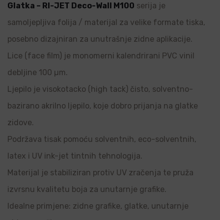
Glatka – RI-JET Deco-Wall M100
serija je
samoljepljiva folija / materijal za velike formate tiska,
posebno dizajniran za unutrašnje zidne aplikacije.
Lice (face film) je monomerni kalendrirani PVC vinil
debljine 100 µm.
Ljepilo je visokotacko (high tack) čisto, solventno-
bazirano akrilno ljepilo, koje dobro prijanja na glatke
zidove.
Podržava tisak pomoću solventnih, eco-solventnih,
latex i UV ink-jet tintnih tehnologija.
Materijal je stabiliziran protiv UV zračenja te pruža
izvrsnu kvalitetu boja za unutarnje grafike.
Idealne primjene: zidne grafike, glatke, unutarnje