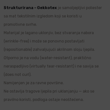
Strukturirana – Gekkotex
je samoljepljivi poliester
sa mat tekstilnim izgledom koji se koristi u
promotivne svrhe.
Materijal je lagano uklonjiv, bez stvaranja nabora
(wrinkle-free) i može se ponovno postavljati
(repositionable) zahvaljujući akrilnom sloju ljepila.
Otporno je na vodu (water-resistant), praktično
neraspadljivo (virtually tear-resistant) i ne savija se
(does not curl).
Namijenjen je za ravne površine.
Ne ostavlja tragove ljepila pri uklanjanju — ako se
pravilno koristi, podloga ostaje neoštećena.