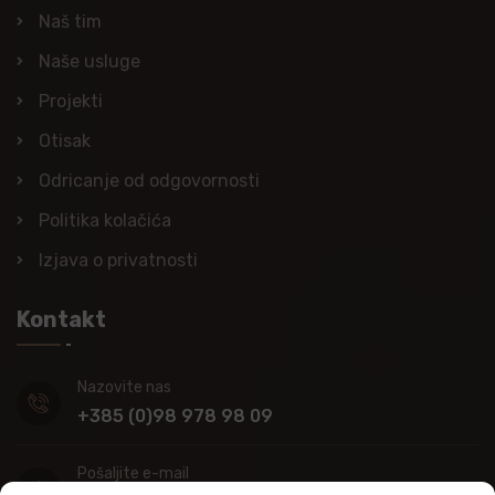
Naš tim
Naše usluge
Projekti
Otisak
Odricanje od odgovornosti
Politika kolačića
Izjava o privatnosti
Kontakt
Nazovite nas
+385 (0)98 978 98 09
Pošaljite e-mail