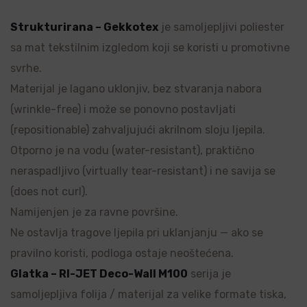
Strukturirana – Gekkotex
je samoljepljivi poliester
sa mat tekstilnim izgledom koji se koristi u promotivne
svrhe.
Materijal je lagano uklonjiv, bez stvaranja nabora
(wrinkle-free) i može se ponovno postavljati
(repositionable) zahvaljujući akrilnom sloju ljepila.
Otporno je na vodu (water-resistant), praktično
neraspadljivo (virtually tear-resistant) i ne savija se
(does not curl).
Namijenjen je za ravne površine.
Ne ostavlja tragove ljepila pri uklanjanju — ako se
pravilno koristi, podloga ostaje neoštećena.
Glatka – RI-JET Deco-Wall M100
serija je
samoljepljiva folija / materijal za velike formate tiska,