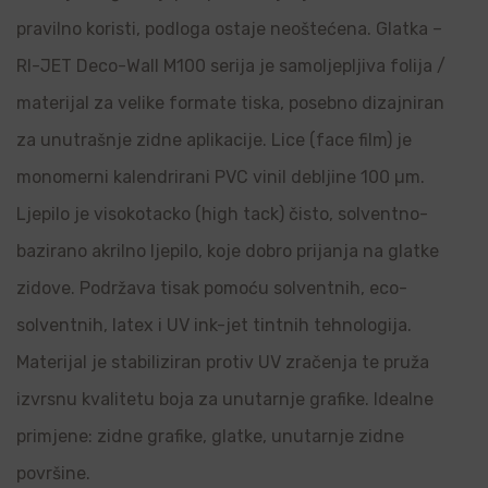
pravilno koristi, podloga ostaje neoštećena. Glatka –
RI-JET Deco-Wall M100 serija je samoljepljiva folija /
materijal za velike formate tiska, posebno dizajniran
za unutrašnje zidne aplikacije. Lice (face film) je
monomerni kalendrirani PVC vinil debljine 100 µm.
Ljepilo je visokotacko (high tack) čisto, solventno-
bazirano akrilno ljepilo, koje dobro prijanja na glatke
zidove. Podržava tisak pomoću solventnih, eco-
solventnih, latex i UV ink-jet tintnih tehnologija.
Materijal je stabiliziran protiv UV zračenja te pruža
izvrsnu kvalitetu boja za unutarnje grafike. Idealne
primjene: zidne grafike, glatke, unutarnje zidne
površine.