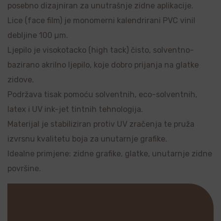
posebno dizajniran za unutrašnje zidne aplikacije.
Lice (face film) je monomerni kalendrirani PVC vinil
debljine 100 µm.
Ljepilo je visokotacko (high tack) čisto, solventno-
bazirano akrilno ljepilo, koje dobro prijanja na glatke
zidove.
Podržava tisak pomoću solventnih, eco-solventnih,
latex i UV ink-jet tintnih tehnologija.
Materijal je stabiliziran protiv UV zračenja te pruža
izvrsnu kvalitetu boja za unutarnje grafike.
Idealne primjene: zidne grafike, glatke, unutarnje zidne
površine.