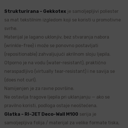
Strukturirana – Gekkotex
je samoljepljivi poliester
sa mat tekstilnim izgledom koji se koristi u promotivne
svrhe.
Materijal je lagano uklonjiv, bez stvaranja nabora
(wrinkle-free) i može se ponovno postavljati
(repositionable) zahvaljujući akrilnom sloju ljepila.
Otporno je na vodu (water-resistant), praktično
neraspadljivo (virtually tear-resistant) i ne savija se
(does not curl).
Namijenjen je za ravne površine.
Ne ostavlja tragove ljepila pri uklanjanju — ako se
pravilno koristi, podloga ostaje neoštećena.
Glatka – RI-JET Deco-Wall M100
serija je
samoljepljiva folija / materijal za velike formate tiska,