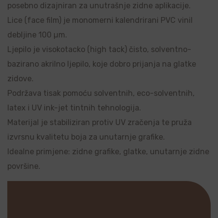
posebno dizajniran za unutrašnje zidne aplikacije.
Lice (face film) je monomerni kalendrirani PVC vinil
debljine 100 µm.
Ljepilo je visokotacko (high tack) čisto, solventno-
bazirano akrilno ljepilo, koje dobro prijanja na glatke
zidove.
Podržava tisak pomoću solventnih, eco-solventnih,
latex i UV ink-jet tintnih tehnologija.
Materijal je stabiliziran protiv UV zračenja te pruža
izvrsnu kvalitetu boja za unutarnje grafike.
Idealne primjene: zidne grafike, glatke, unutarnje zidne
površine.