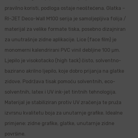
pravilno koristi, podloga ostaje neoštećena. Glatka –
RI-JET Deco-Wall M100 serija je samoljepljiva folija /
materijal za velike formate tiska, posebno dizajniran
za unutrašnje zidne aplikacije. Lice (face film) je
monomerni kalendrirani PVC vinil debljine 100 µm.
Ljepilo je visokotacko (high tack) čisto, solventno-
bazirano akrilno ljepilo, koje dobro prijanja na glatke
zidove. Podržava tisak pomoću solventnih, eco-
solventnih, latex i UV ink-jet tintnih tehnologija.
Materijal je stabiliziran protiv UV zračenja te pruža
izvrsnu kvalitetu boja za unutarnje grafike. Idealne
primjene: zidne grafike, glatke, unutarnje zidne
površine.