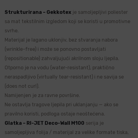
Strukturirana – Gekkotex
je samoljepljivi poliester
sa mat tekstilnim izgledom koji se koristi u promotivne
svrhe.
Materijal je lagano uklonjiv, bez stvaranja nabora
(wrinkle-free) i može se ponovno postavljati
(repositionable) zahvaljujući akrilnom sloju ljepila.
Otporno je na vodu (water-resistant), praktično
neraspadljivo (virtually tear-resistant) i ne savija se
(does not curl).
Namijenjen je za ravne površine.
Ne ostavlja tragove ljepila pri uklanjanju — ako se
pravilno koristi, podloga ostaje neoštećena.
Glatka – RI-JET Deco-Wall M100
serija je
samoljepljiva folija / materijal za velike formate tiska,