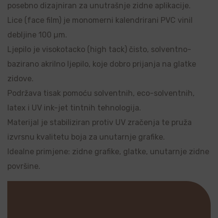
posebno dizajniran za unutrašnje zidne aplikacije.
Lice (face film) je monomerni kalendrirani PVC vinil
debljine 100 µm.
Ljepilo je visokotacko (high tack) čisto, solventno-
bazirano akrilno ljepilo, koje dobro prijanja na glatke
zidove.
Podržava tisak pomoću solventnih, eco-solventnih,
latex i UV ink-jet tintnih tehnologija.
Materijal je stabiliziran protiv UV zračenja te pruža
izvrsnu kvalitetu boja za unutarnje grafike.
Idealne primjene: zidne grafike, glatke, unutarnje zidne
površine.