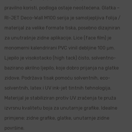
pravilno koristi, podloga ostaje neoštećena. Glatka –
RI-JET Deco-Wall M100 serija je samoljepljiva folija /
materijal za velike formate tiska, posebno dizajniran
za unutrašnje zidne aplikacije. Lice (face film) je
monomerni kalendrirani PVC vinil debljine 100 µm.
Ljepilo je visokotacko (high tack) čisto, solventno-
bazirano akrilno ljepilo, koje dobro prijanja na glatke
zidove. Podržava tisak pomoću solventnih, eco-
solventnih, latex i UV ink-jet tintnih tehnologija.
Materijal je stabiliziran protiv UV zračenja te pruža
izvrsnu kvalitetu boja za unutarnje grafike. Idealne
primjene: zidne grafike, glatke, unutarnje zidne
površine.