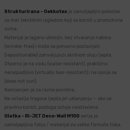
Strukturirana – Gekkotex
je samoljepljivi poliester
sa mat tekstilnim izgledom koji se koristi u promotivne
svrhe.
Materijal je lagano uklonjiv, bez stvaranja nabora
(wrinkle-free) i može se ponovno postavljati
(repositionable) zahvaljujući akrilnom sloju ljepila.
Otporno je na vodu (water-resistant), praktično
neraspadljivo (virtually tear-resistant) i ne savija se
(does not curl).
Namijenjen je za ravne površine.
Ne ostavlja tragove ljepila pri uklanjanju — ako se
pravilno koristi, podloga ostaje neoštećena.
Glatka – RI-JET Deco-Wall M100
serija je
samoljepljiva folija / materijal za velike formate tiska,