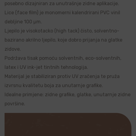
posebno dizajniran za unutrašnje zidne aplikacije.
Lice (face film) je monomerni kalendrirani PVC vinil
debljine 100 µm.
Ljepilo je visokotacko (high tack) čisto, solventno-
bazirano akrilno ljepilo, koje dobro prijanja na glatke
zidove.
Podržava tisak pomoću solventnih, eco-solventnih,
latex i UV ink-jet tintnih tehnologija.
Materijal je stabiliziran protiv UV zračenja te pruža
izvrsnu kvalitetu boja za unutarnje grafike.
Idealne primjene: zidne grafike, glatke, unutarnje zidne
površine.