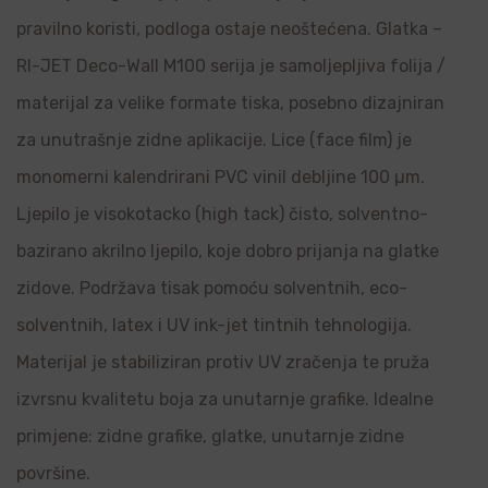
pravilno koristi, podloga ostaje neoštećena. Glatka –
RI-JET Deco-Wall M100 serija je samoljepljiva folija /
materijal za velike formate tiska, posebno dizajniran
za unutrašnje zidne aplikacije. Lice (face film) je
monomerni kalendrirani PVC vinil debljine 100 µm.
Ljepilo je visokotacko (high tack) čisto, solventno-
bazirano akrilno ljepilo, koje dobro prijanja na glatke
zidove. Podržava tisak pomoću solventnih, eco-
solventnih, latex i UV ink-jet tintnih tehnologija.
Materijal je stabiliziran protiv UV zračenja te pruža
izvrsnu kvalitetu boja za unutarnje grafike. Idealne
primjene: zidne grafike, glatke, unutarnje zidne
površine.