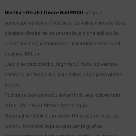
Glatka – RI-JET Deco-Wall M100
serija je
samoljepljiva folija / materijal za velike formate tiska,
posebno dizajniran za unutrašnje zidne aplikacije.
Lice (face film) je monomerni kalendrirani PVC vinil
debljine 100 µm.
Ljepilo je visokotacko (high tack) čisto, solventno-
bazirano akrilno ljepilo, koje dobro prijanja na glatke
zidove.
Podržava tisak pomoću solventnih, eco-solventnih,
latex i UV ink-jet tintnih tehnologija.
Materijal je stabiliziran protiv UV zračenja te pruža
izvrsnu kvalitetu boja za unutarnje grafike.