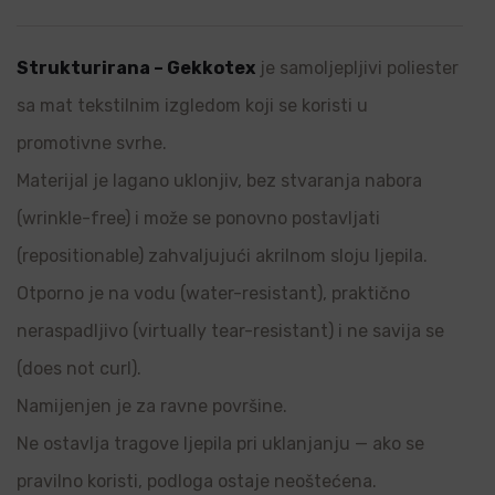
Strukturirana – Gekkotex
je samoljepljivi poliester
sa mat tekstilnim izgledom koji se koristi u
promotivne svrhe.
Materijal je lagano uklonjiv, bez stvaranja nabora
(wrinkle-free) i može se ponovno postavljati
(repositionable) zahvaljujući akrilnom sloju ljepila.
Otporno je na vodu (water-resistant), praktično
neraspadljivo (virtually tear-resistant) i ne savija se
(does not curl).
Namijenjen je za ravne površine.
Ne ostavlja tragove ljepila pri uklanjanju — ako se
pravilno koristi, podloga ostaje neoštećena.