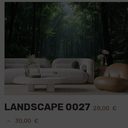
🔍
LANDSCAPE 0027
28,00
€
–
30,00
€