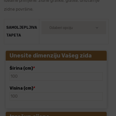
Idealne primjene: zidne grafike, glatke, unutarnje
zidne površine.
SAMOLJEPLJIVA
TAPETA
Unesite dimenziju Vašeg zida
Širina (cm)
*
Visina (cm)
*