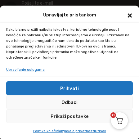
Pošaljite e-mail
info@kupitapetu.com
Upravljajte pristankom
Adresa
Kako bismo pružili najbolja iskustva, koristimo tehnologije poput
Industrijska ulica 39,
kolačića za pohranu i/ili pristup informacijama o uređaju. Pristanak na
ove tehnologije omogućit će nam obradu podataka kao što su
34000 Požega
ponašanje pregledavanja ili jedinstveni ID-ovi na ovoj stranici.
Nepristanak ili povlačenje pristanka može negativno utjecati na
određene značajke i funkcije.
Upravljanje uslugama
Prihvati
© Copyright 2024 by kupitapetu.com
Odbaci
0
Prikaži postavke
Politika kolačića
Izjava o privatnosti
Otisak