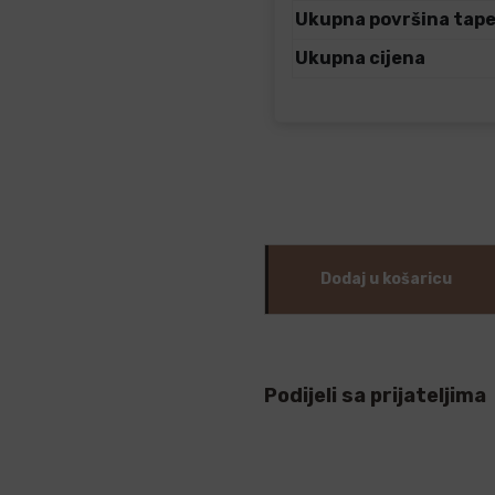
Ukupna površina tap
Ukupna cijena
Dodaj u košaricu
Podijeli sa prijateljima