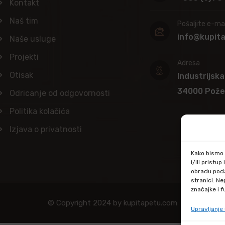
Kontakt
Naš tim
Pošaljite e-mai
info@kupit
Naše usluge
Projekti
Adresa
Otisak
Industrijska
34000 Pož
Odricanje od odgovornosti
Politika kolačića
Izjava o privatnosti
Kako bismo p
i/ili prist
obradu poda
stranici. N
značajke i f
© Copyright 2024 by kupitapetu.com
Upravljanj