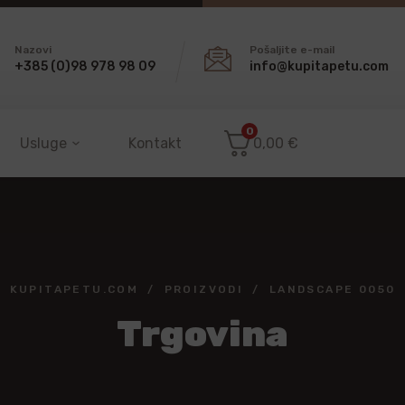
Nazovi
Pošaljite e-mail
+385 (0)98 978 98 09
info@kupitapetu.com
0
Usluge
Kontakt
0,00
€
KUPITAPETU.COM
PROIZVODI
LANDSCAPE 0050
Trgovina