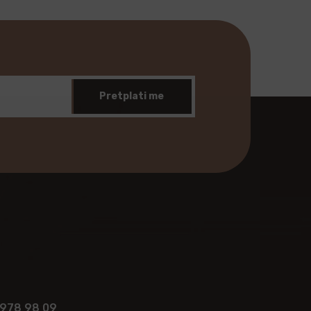
Pretplati me
 978 98 09