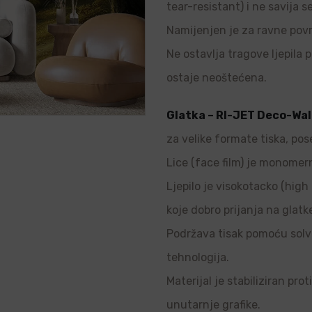
tear-resistant) i ne savija s
Namijenjen je za ravne povr
Ne ostavlja tragove ljepila p
ostaje neoštećena.
Glatka – RI-JET Deco-Wal
za velike formate tiska, pos
Lice (face film) je monomern
Ljepilo je visokotacko (high 
koje dobro prijanja na glatk
Podržava tisak pomoću solve
tehnologija.
Materijal je stabiliziran pro
unutarnje grafike.