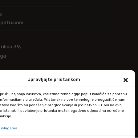
l
apetu.com
 ulica 39,
ega
Upravljajte pristankom
ružili najbolja iskustva, koristimo tehnologije poput kolačića za pohranu
up informacijama o uređaju. Pristanak na ove tehnologije omogućit će nam
taka kao što su ponašanje pregledavanja ili jedinstveni ID-ovi na ovoj
epristanak ili povlačenje pristanka može negativno utjecati na određene
unkcije.
e uslugama