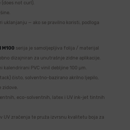
e (does not curl).
šine.
ri uklanjanju — ako se pravilno koristi, podloga
l M100
serija je samoljepljiva folija / materijal
ebno dizajniran za unutrašnje zidne aplikacije.
i kalendrirani PVC vinil debljine 100 µm.
tack) čisto, solventno-bazirano akrilno ljepilo,
e zidove.
ntnih, eco-solventnih, latex i UV ink-jet tintnih
tiv UV zračenja te pruža izvrsnu kvalitetu boja za