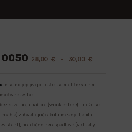
 0050
28,00
€
–
30,00
€
x
je samoljepljivi poliester sa mat tekstilnim
romotivne svrhe.
, bez stvaranja nabora (wrinkle-free) i može se
onable) zahvaljujući akrilnom sloju ljepila.
sistant), praktično neraspadljivo (virtually