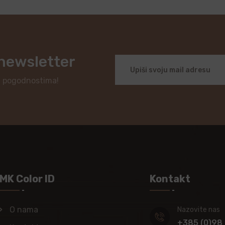
 newsletter
i pogodnostima!
MK Color ID
Kontakt
O nama
Nazovite nas
+385 (0)98