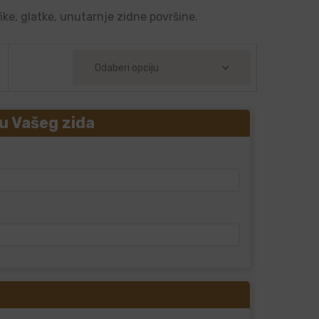
ike, glatke, unutarnje zidne površine.
u Vašeg zida