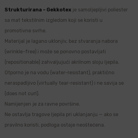
Strukturirana – Gekkotex
je samoljepljivi poliester
sa mat tekstilnim izgledom koji se koristi u
promotivne svrhe.
Materijal je lagano uklonjiv, bez stvaranja nabora
(wrinkle-free) i može se ponovno postavljati
(repositionable) zahvaljujući akrilnom sloju ljepila.
Otporno je na vodu (water-resistant), praktično
neraspadljivo (virtually tear-resistant) i ne savija se
(does not curl).
Namijenjen je za ravne površine.
Ne ostavlja tragove ljepila pri uklanjanju — ako se
pravilno koristi, podloga ostaje neoštećena.