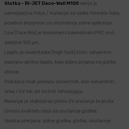
Glatka – RI-JET Deco-Wall M100
serija je
samoljepljiva folija / materijal za velike formate tiska,
posebno dizajniran za unutrašnje zidne aplikacije.
Lice (face film) je monomerni kalendrirani PVC vinil
debljine 100 µm.
Ljepilo je visokotacko (high tack) čisto, solventno-
bazirano akrilno ljepilo, koje dobro prijanja na glatke
zidove.
Podržava tisak pomoću solventnih, eco-solventnih,
latex i UV ink-jet tintnih tehnologija.
Materijal je stabiliziran protiv UV zračenja te pruža
izvrsnu kvalitetu boja za unutarnje grafike.
Idealne primjene: zidne grafike, glatke, unutarnje