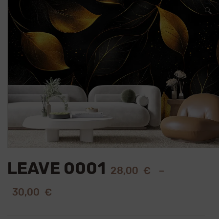
🔍
LEAVE 0001
28,00
€
–
30,00
€