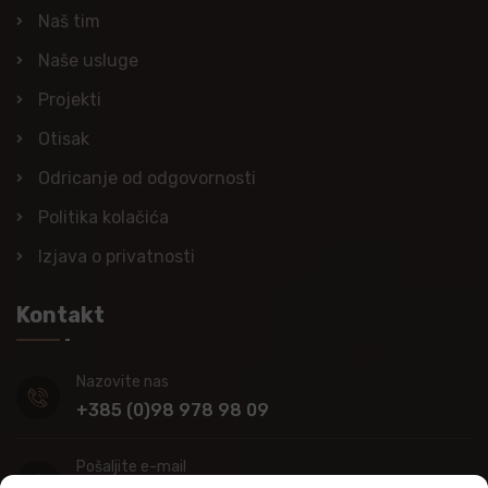
Naš tim
Naše usluge
Projekti
Otisak
Odricanje od odgovornosti
Politika kolačića
Izjava o privatnosti
Kontakt
Nazovite nas
+385 (0)98 978 98 09
Pošaljite e-mail