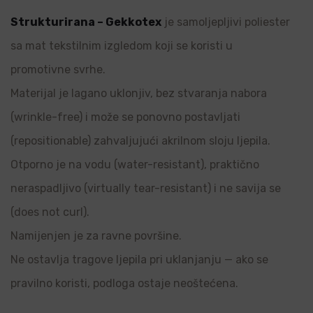
Strukturirana – Gekkotex
je samoljepljivi poliester
sa mat tekstilnim izgledom koji se koristi u
promotivne svrhe.
Materijal je lagano uklonjiv, bez stvaranja nabora
(wrinkle-free) i može se ponovno postavljati
(repositionable) zahvaljujući akrilnom sloju ljepila.
Otporno je na vodu (water-resistant), praktično
neraspadljivo (virtually tear-resistant) i ne savija se
(does not curl).
Namijenjen je za ravne površine.
Ne ostavlja tragove ljepila pri uklanjanju — ako se
pravilno koristi, podloga ostaje neoštećena.