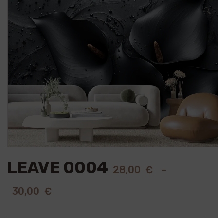
🔍
LEAVE 0004
28,00
€
–
30,00
€