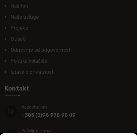
Naš tim
Naše usluge
Projekti
Otisak
Odricanje od odgovornosti
Politika kolačića
Izjava o privatnosti
Kontakt
Nazovite nas
+385 (0)98 978 98 09
Pošaljite e-mail