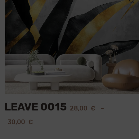
🔍
LEAVE 0015
28,00
€
–
30,00
€