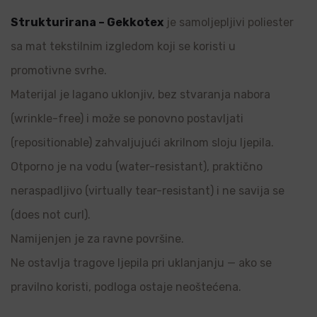
Strukturirana – Gekkotex
je samoljepljivi poliester
sa mat tekstilnim izgledom koji se koristi u
promotivne svrhe.
Materijal je lagano uklonjiv, bez stvaranja nabora
(wrinkle-free) i može se ponovno postavljati
(repositionable) zahvaljujući akrilnom sloju ljepila.
Otporno je na vodu (water-resistant), praktično
neraspadljivo (virtually tear-resistant) i ne savija se
(does not curl).
Namijenjen je za ravne površine.
Ne ostavlja tragove ljepila pri uklanjanju — ako se
pravilno koristi, podloga ostaje neoštećena.