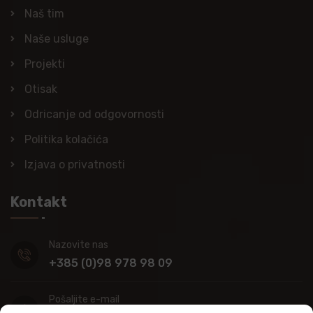
Naš tim
Naše usluge
Projekti
Otisak
Odricanje od odgovornosti
Politika kolačića
Izjava o privatnosti
Kontakt
Nazovite nas
+385 (0)98 978 98 09
Pošaljite e-mail