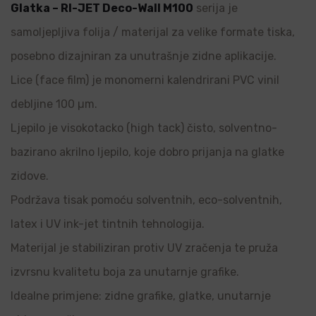
Glatka – RI-JET Deco-Wall M100
serija je
samoljepljiva folija / materijal za velike formate tiska,
posebno dizajniran za unutrašnje zidne aplikacije.
Lice (face film) je monomerni kalendrirani PVC vinil
debljine 100 µm.
Ljepilo je visokotacko (high tack) čisto, solventno-
bazirano akrilno ljepilo, koje dobro prijanja na glatke
zidove.
Podržava tisak pomoću solventnih, eco-solventnih,
latex i UV ink-jet tintnih tehnologija.
Materijal je stabiliziran protiv UV zračenja te pruža
izvrsnu kvalitetu boja za unutarnje grafike.
Idealne primjene: zidne grafike, glatke, unutarnje