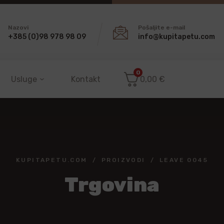
Nazovi
Pošaljite e-mail
+385 (0)98 978 98 09
info@kupitapetu.com
0
Usluge
Kontakt
0,00
€
KUPITAPETU.COM
PROIZVODI
LEAVE 0045
Trgovina