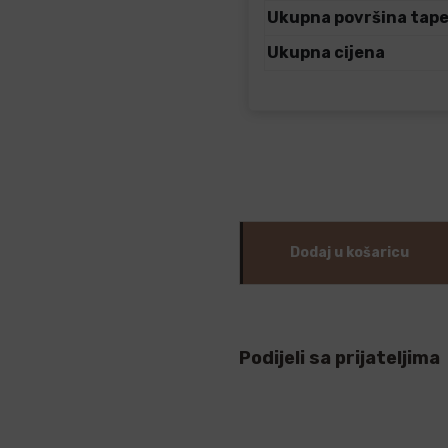
Ukupna površina tap
Ukupna cijena
Dodaj u košaricu
Podijeli sa prijateljima