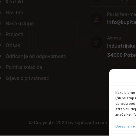
Kontakt
Naš tim
Pošaljite e-mai
info@kupit
Naše usluge
Projekti
Adresa
Otisak
Industrijska
34000 Pož
Odricanje od odgovornosti
Politika kolačića
Izjava o privatnosti
Kako bismo p
i/ili prist
obradu poda
stranici. N
značajke i f
© Copyright 2024 by kupitapetu.com
Upravljanj