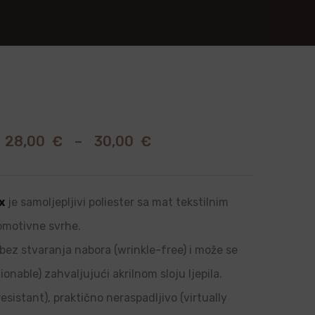
28,00
€
–
30,00
€
x
je samoljepljivi poliester sa mat tekstilnim
romotivne svrhe.
, bez stvaranja nabora (wrinkle-free) i može se
onable) zahvaljujući akrilnom sloju ljepila.
sistant), praktično neraspadljivo (virtually