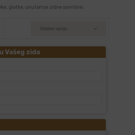
ike, glatke, unutarnje zidne površine.
u Vašeg zida