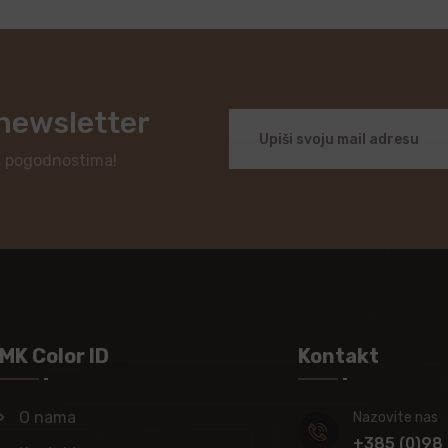
 newsletter
i pogodnostima!
MK Color ID
Kontakt
O nama
Nazovite nas
+385 (0)98