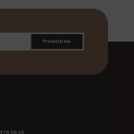
Pretplati me
 978 98 09