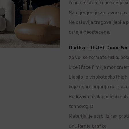
tear-resistant) i ne savija s
Namijenjen je za ravne povr
Ne ostavlja tragove ljepila p
ostaje neoštećena.
Glatka – RI-JET Deco-Wal
za velike formate tiska, pos
Lice (face film) je monomern
Ljepilo je visokotacko (high 
koje dobro prijanja na glatk
Podržava tisak pomoću solve
tehnologija.
Materijal je stabiliziran pro
unutarnje grafike.