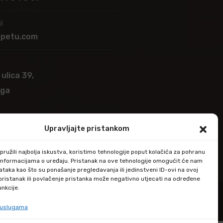
l
apetu.com
 ulica 39,
ega
Upravljajte pristankom
ružili najbolja iskustva, koristimo tehnologije poput kolačića za pohranu
up informacijama o uređaju. Pristanak na ove tehnologije omogućit će nam
taka kao što su ponašanje pregledavanja ili jedinstveni ID-ovi na ovoj
epristanak ili povlačenje pristanka može negativno utjecati na određene
unkcije.
e uslugama