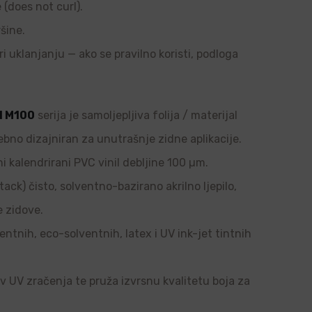
e (does not curl).
šine.
ri uklanjanju — ako se pravilno koristi, podloga
l M100
serija je samoljepljiva folija / materijal
ebno dizajniran za unutrašnje zidne aplikacije.
i kalendrirani PVC vinil debljine 100 µm.
tack) čisto, solventno-bazirano akrilno ljepilo,
e zidove.
ntnih, eco-solventnih, latex i UV ink-jet tintnih
tiv UV zračenja te pruža izvrsnu kvalitetu boja za