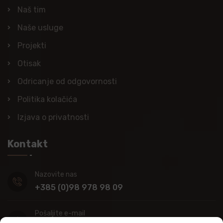
Naš tim
Naše usluge
Projekti
Otisak
Odricanje od odgovornosti
Politika kolačića
Izjava o privatnosti
Kontakt
Nazovite nas
+385 (0)98 978 98 09
Pošaljite e-mail