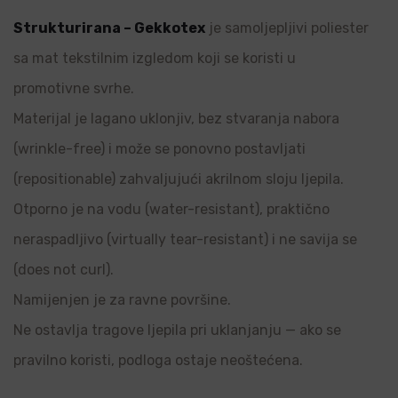
Strukturirana – Gekkotex
je samoljepljivi poliester
sa mat tekstilnim izgledom koji se koristi u
promotivne svrhe.
Materijal je lagano uklonjiv, bez stvaranja nabora
(wrinkle-free) i može se ponovno postavljati
(repositionable) zahvaljujući akrilnom sloju ljepila.
Otporno je na vodu (water-resistant), praktično
neraspadljivo (virtually tear-resistant) i ne savija se
(does not curl).
Namijenjen je za ravne površine.
Ne ostavlja tragove ljepila pri uklanjanju — ako se
pravilno koristi, podloga ostaje neoštećena.