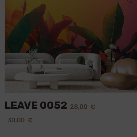
🔍
LEAVE 0052
28,00
€
–
30,00
€