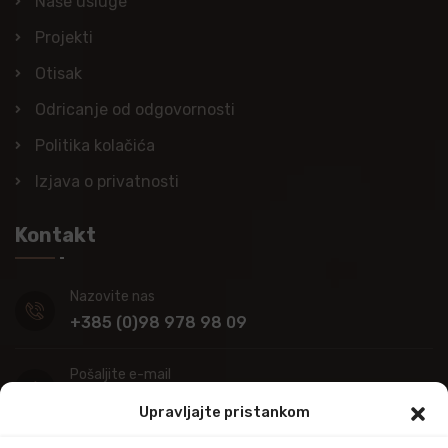
Naše usluge
Projekti
Otisak
Odricanje od odgovornosti
Politika kolačića
Izjava o privatnosti
Kontakt
Nazovite nas
+385 (0)98 978 98 09
Pošaljite e-mail
info@kupitapetu.com
Upravljajte pristankom