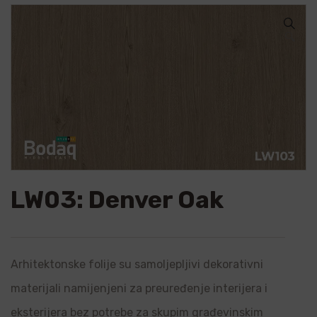
🔍
LW03: Denver Oak
Arhitektonske folije su samoljepljivi dekorativni
materijali namijenjeni za preuređenje interijera i
eksterijera bez potrebe za skupim građevinskim