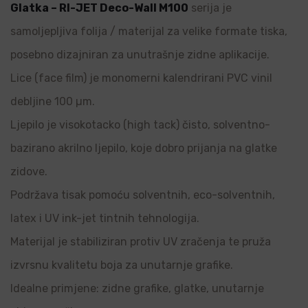
Glatka – RI-JET Deco-Wall M100
serija je
samoljepljiva folija / materijal za velike formate tiska,
posebno dizajniran za unutrašnje zidne aplikacije.
Lice (face film) je monomerni kalendrirani PVC vinil
debljine 100 µm.
Ljepilo je visokotacko (high tack) čisto, solventno-
bazirano akrilno ljepilo, koje dobro prijanja na glatke
zidove.
Podržava tisak pomoću solventnih, eco-solventnih,
latex i UV ink-jet tintnih tehnologija.
Materijal je stabiliziran protiv UV zračenja te pruža
izvrsnu kvalitetu boja za unutarnje grafike.
Idealne primjene: zidne grafike, glatke, unutarnje