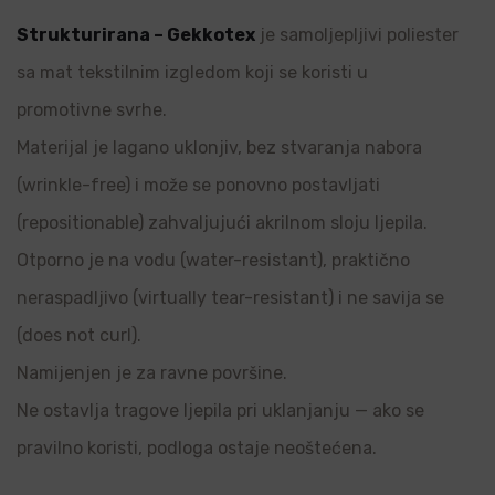
Strukturirana – Gekkotex
je samoljepljivi poliester
sa mat tekstilnim izgledom koji se koristi u
promotivne svrhe.
Materijal je lagano uklonjiv, bez stvaranja nabora
(wrinkle-free) i može se ponovno postavljati
(repositionable) zahvaljujući akrilnom sloju ljepila.
Otporno je na vodu (water-resistant), praktično
neraspadljivo (virtually tear-resistant) i ne savija se
(does not curl).
Namijenjen je za ravne površine.
Ne ostavlja tragove ljepila pri uklanjanju — ako se
pravilno koristi, podloga ostaje neoštećena.