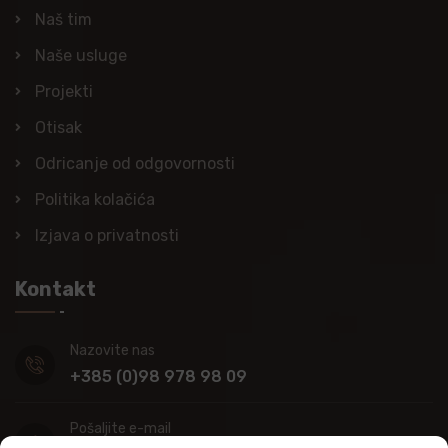
Naš tim
Naše usluge
Projekti
Otisak
Odricanje od odgovornosti
Politika kolačića
Izjava o privatnosti
Kontakt
Nazovite nas
+385 (0)98 978 98 09
Pošaljite e-mail