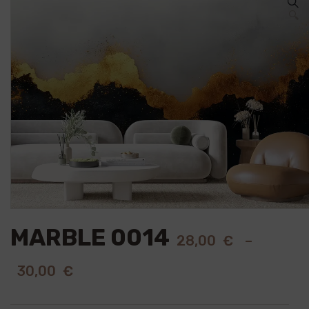
🔍
MARBLE 0014
28,00
€
–
30,00
€