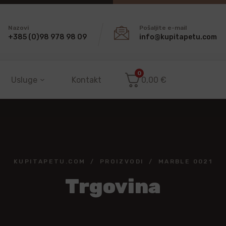
Nazovi
Pošaljite e-mail
+385 (0)98 978 98 09
info@kupitapetu.com
0
Usluge
Kontakt
0,00
€
KUPITAPETU.COM
PROIZVODI
MARBLE 0021
Trgovina