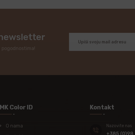
 newsletter
i pogodnostima!
MK Color ID
Kontakt
O nama
Nazovite nas
+385 (0)98