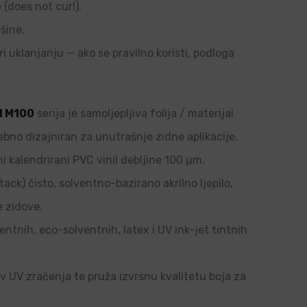
e (does not curl).
šine.
ri uklanjanju — ako se pravilno koristi, podloga
l M100
serija je samoljepljiva folija / materijal
ebno dizajniran za unutrašnje zidne aplikacije.
i kalendrirani PVC vinil debljine 100 µm.
tack) čisto, solventno-bazirano akrilno ljepilo,
e zidove.
ntnih, eco-solventnih, latex i UV ink-jet tintnih
tiv UV zračenja te pruža izvrsnu kvalitetu boja za