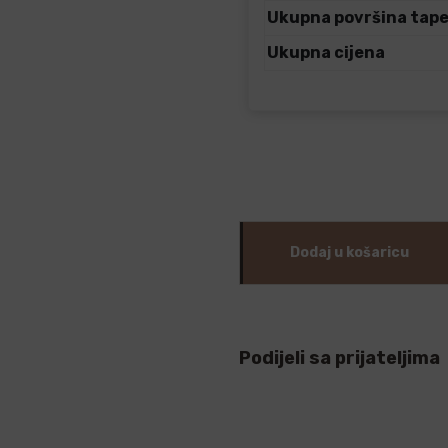
Ukupna površina tap
Ukupna cijena
Dodaj u košaricu
Podijeli sa prijateljima