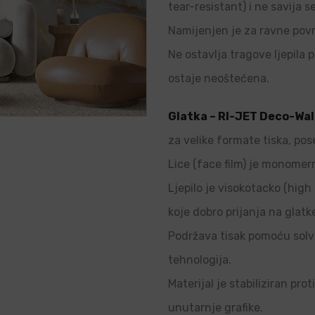
tear-resistant) i ne savija s
Namijenjen je za ravne povr
Ne ostavlja tragove ljepila p
ostaje neoštećena.
Glatka – RI-JET Deco-Wal
za velike formate tiska, pos
Lice (face film) je monomern
Ljepilo je visokotacko (high 
koje dobro prijanja na glatk
Podržava tisak pomoću solve
tehnologija.
Materijal je stabiliziran pro
unutarnje grafike.