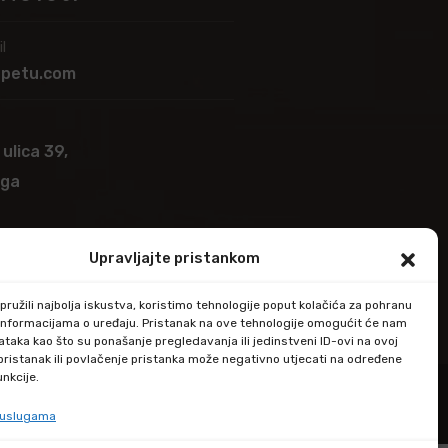
l
apetu.com
 ulica 39,
ega
Upravljajte pristankom
ružili najbolja iskustva, koristimo tehnologije poput kolačića za pohranu
up informacijama o uređaju. Pristanak na ove tehnologije omogućit će nam
taka kao što su ponašanje pregledavanja ili jedinstveni ID-ovi na ovoj
epristanak ili povlačenje pristanka može negativno utjecati na određene
unkcije.
e uslugama