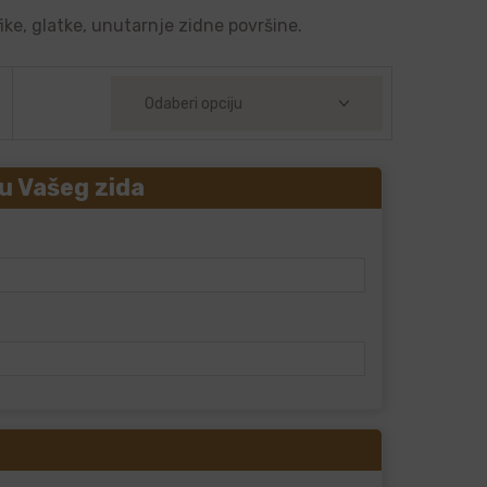
ike, glatke, unutarnje zidne površine.
u Vašeg zida