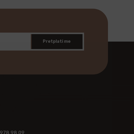
Pretplati me
 978 98 09