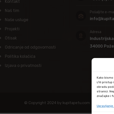
Kontakt
Naš tim
Pošaljite e-mai
info@kupit
Naše usluge
Projekti
Adresa
Otisak
Industrijska
34000 Pož
Odricanje od odgovornosti
Politika kolačića
Izjava o privatnosti
Kako bismo p
i/ili prist
obradu poda
stranici. N
značajke i f
© Copyright 2024 by kupitapetu.com
Upravljanj