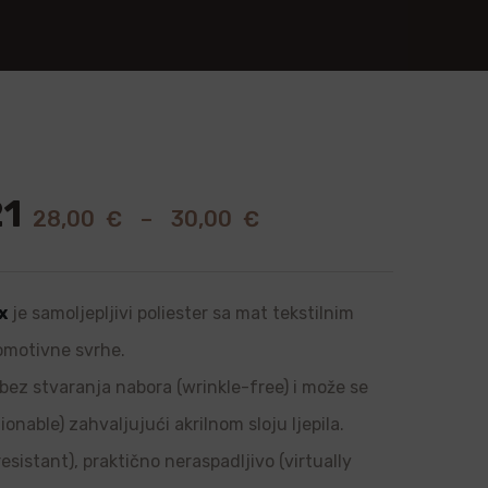
1
28,00
€
–
30,00
€
x
je samoljepljivi poliester sa mat tekstilnim
romotivne svrhe.
, bez stvaranja nabora (wrinkle-free) i može se
onable) zahvaljujući akrilnom sloju ljepila.
sistant), praktično neraspadljivo (virtually