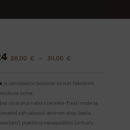
24
28,00
€
–
30,00
€
x
je samoljepljivi poliester sa mat tekstilnim
romotivne svrhe.
, bez stvaranja nabora (wrinkle-free) i može se
onable) zahvaljujući akrilnom sloju ljepila.
sistant), praktično neraspadljivo (virtually