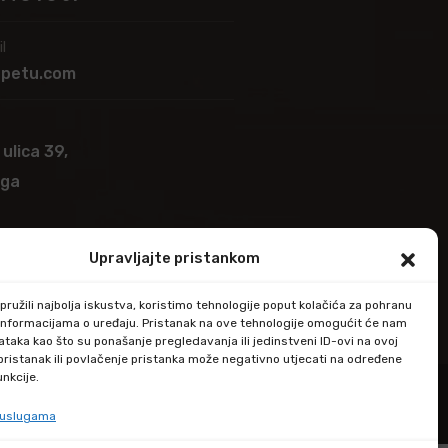
l
apetu.com
 ulica 39,
ega
Upravljajte pristankom
ružili najbolja iskustva, koristimo tehnologije poput kolačića za pohranu
up informacijama o uređaju. Pristanak na ove tehnologije omogućit će nam
taka kao što su ponašanje pregledavanja ili jedinstveni ID-ovi na ovoj
epristanak ili povlačenje pristanka može negativno utjecati na određene
unkcije.
e uslugama