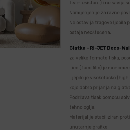
tear-resistant) i ne savija s
Namijenjen je za ravne povr
Ne ostavlja tragove ljepila p
ostaje neoštećena.
Glatka – RI-JET Deco-Wal
za velike formate tiska, pos
Lice (face film) je monomern
Ljepilo je visokotacko (high 
koje dobro prijanja na glatk
Podržava tisak pomoću solve
tehnologija.
Materijal je stabiliziran pro
unutarnje grafike.