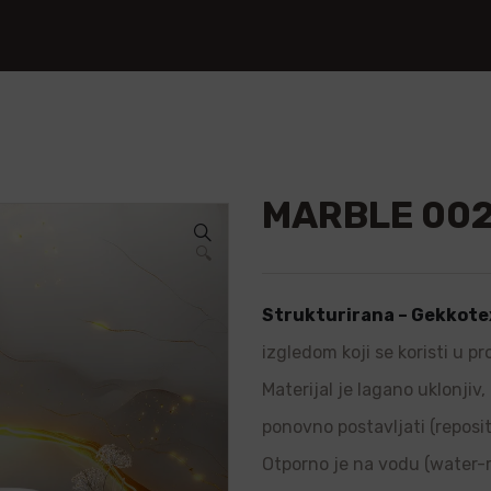
MARBLE 00
🔍
Strukturirana – Gekkote
izgledom koji se koristi u p
Materijal je lagano uklonjiv
ponovno postavljati (repositi
Otporno je na vodu (water-re