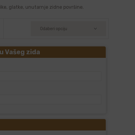
ike, glatke, unutarnje zidne površine.
u Vašeg zida