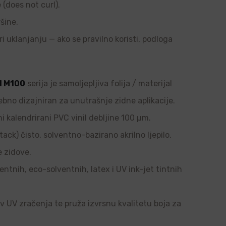
e (does not curl).
šine.
ri uklanjanju — ako se pravilno koristi, podloga
l M100
serija je samoljepljiva folija / materijal
ebno dizajniran za unutrašnje zidne aplikacije.
i kalendrirani PVC vinil debljine 100 µm.
tack) čisto, solventno-bazirano akrilno ljepilo,
e zidove.
ntnih, eco-solventnih, latex i UV ink-jet tintnih
tiv UV zračenja te pruža izvrsnu kvalitetu boja za