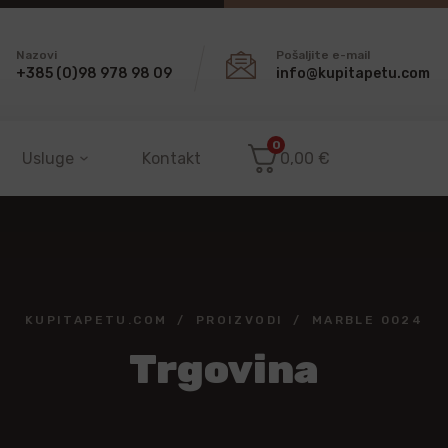
Nazovi
Pošaljite e-mail
+385 (0)98 978 98 09
info@kupitapetu.com
0
Usluge
Kontakt
0,00
€
KUPITAPETU.COM
PROIZVODI
MARBLE 0024
Trgovina