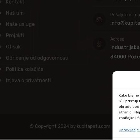
Kontakt
Naš tim
Pošaljite e-mai
info@kupit
Naše usluge
Projekti
Adresa
Otisak
Industrijska
34000 Pož
Odricanje od odgovornosti
Politika kolačića
Izjava o privatnosti
Kako bismo p
i/ili prist
obradu poda
stranici. N
značajke i f
© Copyright 2024 by kupitapetu.com
Upravljanj