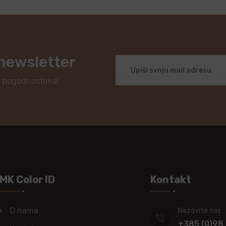
 newsletter
i pogodnostima!
MK Color ID
Kontakt
O nama
Nazovite nas
+385 (0)98