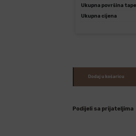
Ukupna površina tap
Ukupna cijena
Dodaj u košaricu
Podijeli sa prijateljima