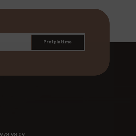
Pretplati me
 978 98 09