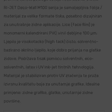
RI-JET Deco-Wall M100 serija je samoljepljiva folija /
materijal za velike formate tiska, posebno dizajniran
za unutrašnje zidne aplikacije. Lice (face film) je
monomerni kalendrirani PVC vinil debljine 100 µm.
Ljepilo je visokotacko (high tack) čisto, solventno-
bazirano akrilno ljepilo, koje dobro prijanja na glatke
zidove. Podržava tisak pomoću solventnih, eco-
solventnih, latex i UV ink-jet tintnih tehnologija.
Materijal je stabiliziran protiv UV zračenja te pruža
izvrsnu kvalitetu boja za unutarnje grafike. Idealne
primjene: zidne grafike, glatke, unutarnje zidne
površine.