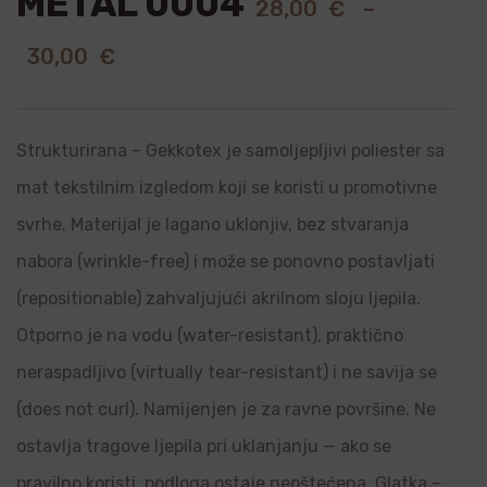
METAL 0004
28,00
€
–
30,00
€
Strukturirana – Gekkotex je samoljepljivi poliester sa
mat tekstilnim izgledom koji se koristi u promotivne
svrhe. Materijal je lagano uklonjiv, bez stvaranja
nabora (wrinkle-free) i može se ponovno postavljati
(repositionable) zahvaljujući akrilnom sloju ljepila.
Otporno je na vodu (water-resistant), praktično
neraspadljivo (virtually tear-resistant) i ne savija se
(does not curl). Namijenjen je za ravne površine. Ne
ostavlja tragove ljepila pri uklanjanju — ako se
pravilno koristi, podloga ostaje neoštećena. Glatka –