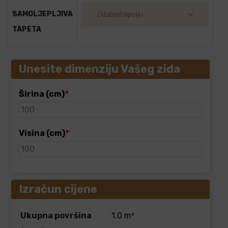
SAMOLJEPLJIVA
TAPETA
Unesite dimenziju Vašeg zida
Širina (cm)
*
Visina (cm)
*
Izračun cijene
Ukupna površina
1.0 m²