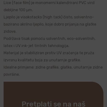
Lice (face film) je monomerni kalendrirani PVC vinil
debljine 100 µm.
Ljepilo je visokotacko (high tack) čisto, solventno-
bazirano akrilno ljepilo, koje dobro prijanja na glatke
zidove.
Podržava tisak pomoću solventnih, eco-solventnih,
latex i UV ink-jet tintnih tehnologija.
Materijal je stabiliziran protiv UV zračenja te pruža
izvrsnu kvalitetu boja za unutarnje grafike.
Idealne primjene: zidne grafike, glatke, unutarnje zidne
površine.
Pretplati se na naš