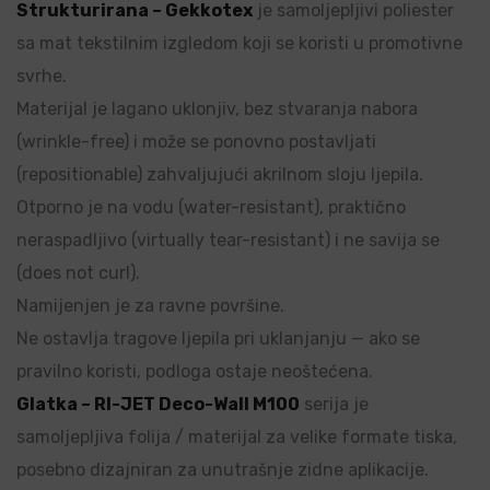
Strukturirana – Gekkotex
je samoljepljivi poliester
sa mat tekstilnim izgledom koji se koristi u promotivne
svrhe.
Materijal je lagano uklonjiv, bez stvaranja nabora
(wrinkle-free) i može se ponovno postavljati
(repositionable) zahvaljujući akrilnom sloju ljepila.
Otporno je na vodu (water-resistant), praktično
neraspadljivo (virtually tear-resistant) i ne savija se
(does not curl).
Namijenjen je za ravne površine.
Ne ostavlja tragove ljepila pri uklanjanju — ako se
pravilno koristi, podloga ostaje neoštećena.
Glatka – RI-JET Deco-Wall M100
serija je
samoljepljiva folija / materijal za velike formate tiska,
posebno dizajniran za unutrašnje zidne aplikacije.