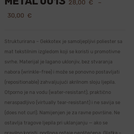
METAL 0013
28,00
€
–
30,00
€
Strukturirana – Gekkotex je samoljepljivi poliester sa
mat tekstilnim izgledom koji se koristi u promotivne
svrhe. Materijal je lagano uklonjiv, bez stvaranja
nabora (wrinkle-free) i može se ponovno postavljati
(repositionable) zahvaljujući akrilnom sloju ljepila.
Otporno je na vodu (water-resistant), praktično
neraspadljivo (virtually tear-resistant) i ne savija se
(does not curl). Namijenjen je za ravne površine. Ne
ostavlja tragove ljepila pri uklanjanju — ako se
pravilno koristi, podloga ostaje neoštećena. Glatka –