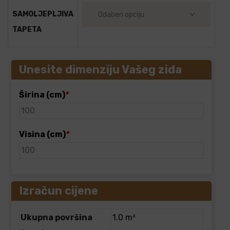
SAMOLJEPLJIVA
TAPETA
Unesite dimenziju Vašeg zida
Širina (cm)
*
Visina (cm)
*
Izračun cijene
Ukupna površina
1.0 m²