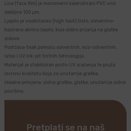
Lice (face film) je monomerni kalendrirani PVC vinil
debljine 100 µm.
Ljepilo je visokotacko (high tack) čisto, solventno-
bazirano akrilno ljepilo, koje dobro prijanja na glatke
zidove.
Podržava tisak pomoću solventnih, eco-solventnih,
latex i UV ink-jet tintnih tehnologija.
Materijal je stabiliziran protiv UV zračenja te pruža
izvrsnu kvalitetu boja za unutarnje grafike.
Idealne primjene: zidne grafike, glatke, unutarnje zidne
površine.
Pretplati se na naš