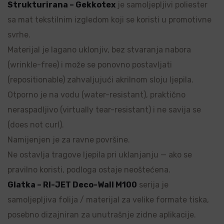
Strukturirana – Gekkotex
je samoljepljivi poliester
sa mat tekstilnim izgledom koji se koristi u promotivne
svrhe.
Materijal je lagano uklonjiv, bez stvaranja nabora
(wrinkle-free) i može se ponovno postavljati
(repositionable) zahvaljujući akrilnom sloju ljepila.
Otporno je na vodu (water-resistant), praktično
neraspadljivo (virtually tear-resistant) i ne savija se
(does not curl).
Namijenjen je za ravne površine.
Ne ostavlja tragove ljepila pri uklanjanju — ako se
pravilno koristi, podloga ostaje neoštećena.
Glatka – RI-JET Deco-Wall M100
serija je
samoljepljiva folija / materijal za velike formate tiska,
posebno dizajniran za unutrašnje zidne aplikacije.