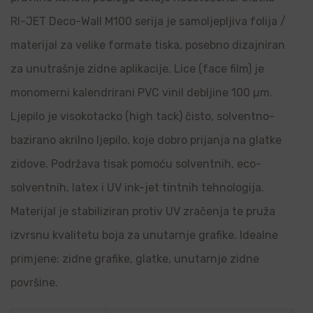
RI-JET Deco-Wall M100 serija je samoljepljiva folija /
materijal za velike formate tiska, posebno dizajniran
za unutrašnje zidne aplikacije. Lice (face film) je
monomerni kalendrirani PVC vinil debljine 100 µm.
Ljepilo je visokotacko (high tack) čisto, solventno-
bazirano akrilno ljepilo, koje dobro prijanja na glatke
zidove. Podržava tisak pomoću solventnih, eco-
solventnih, latex i UV ink-jet tintnih tehnologija.
Materijal je stabiliziran protiv UV zračenja te pruža
izvrsnu kvalitetu boja za unutarnje grafike. Idealne
primjene: zidne grafike, glatke, unutarnje zidne
površine.