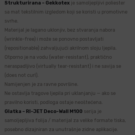
Strukturirana – Gekkotex
je samoljepljivi poliester
sa mat tekstilnim izgledom koji se koristi u promotivne
svrhe.
Materijal je lagano uklonjiv, bez stvaranja nabora
(wrinkle-free) i može se ponovno postavljati
(repositionable) zahvaljujući akrilnom sloju ljepila.
Otporno je na vodu (water-resistant), praktično
neraspadljivo (virtually tear-resistant) i ne savija se
(does not curl).
Namijenjen je za ravne površine.
Ne ostavlja tragove ljepila pri uklanjanju — ako se
pravilno koristi, podloga ostaje neoštećena.
Glatka – RI-JET Deco-Wall M100
serija je
samoljepljiva folija / materijal za velike formate tiska,
posebno dizajniran za unutrašnje zidne aplikacije.