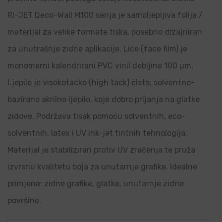
RI-JET Deco-Wall M100 serija je samoljepljiva folija /
materijal za velike formate tiska, posebno dizajniran
za unutrašnje zidne aplikacije. Lice (face film) je
monomerni kalendrirani PVC vinil debljine 100 µm.
Ljepilo je visokotacko (high tack) čisto, solventno-
bazirano akrilno ljepilo, koje dobro prijanja na glatke
zidove. Podržava tisak pomoću solventnih, eco-
solventnih, latex i UV ink-jet tintnih tehnologija.
Materijal je stabiliziran protiv UV zračenja te pruža
izvrsnu kvalitetu boja za unutarnje grafike. Idealne
primjene: zidne grafike, glatke, unutarnje zidne
površine.