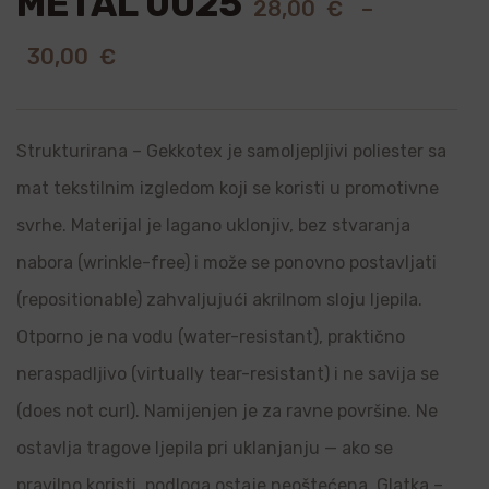
METAL 0025
28,00
€
–
30,00
€
Strukturirana – Gekkotex je samoljepljivi poliester sa
mat tekstilnim izgledom koji se koristi u promotivne
svrhe. Materijal je lagano uklonjiv, bez stvaranja
nabora (wrinkle-free) i može se ponovno postavljati
(repositionable) zahvaljujući akrilnom sloju ljepila.
Otporno je na vodu (water-resistant), praktično
neraspadljivo (virtually tear-resistant) i ne savija se
(does not curl). Namijenjen je za ravne površine. Ne
ostavlja tragove ljepila pri uklanjanju — ako se
pravilno koristi, podloga ostaje neoštećena. Glatka –