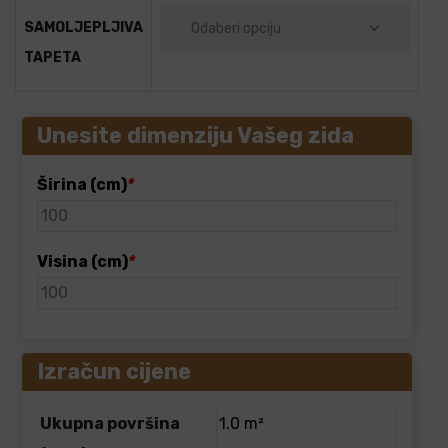
SAMOLJEPLJIVA
TAPETA
Unesite dimenziju Vašeg zida
Širina (cm)
*
Visina (cm)
*
Izračun cijene
Ukupna površina
1.0 m²