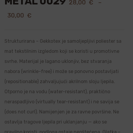
METAL 0029
28,00
€
–
30,00
€
Strukturirana – Gekkotex je samoljepljivi poliester sa
mat tekstilnim izgledom koji se koristi u promotivne
svrhe. Materijal je lagano uklonjiv, bez stvaranja
nabora (wrinkle-free) i može se ponovno postavljati
(repositionable) zahvaljujući akrilnom sloju ljepila.
Otporno je na vodu (water-resistant), praktično
neraspadljivo (virtually tear-resistant) i ne savija se
(does not curl). Namijenjen je za ravne površine. Ne
ostavlja tragove ljepila pri uklanjanju — ako se
pravilno koristi, podloga ostaje neoštećena. Glatka –