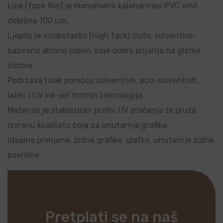
Lice (face film) je monomerni kalendrirani PVC vinil
debljine 100 µm.
Ljepilo je visokotacko (high tack) čisto, solventno-
bazirano akrilno ljepilo, koje dobro prijanja na glatke
zidove.
Podržava tisak pomoću solventnih, eco-solventnih,
latex i UV ink-jet tintnih tehnologija.
Materijal je stabiliziran protiv UV zračenja te pruža
izvrsnu kvalitetu boja za unutarnje grafike.
Idealne primjene: zidne grafike, glatke, unutarnje zidne
površine.
Pretplati se na naš