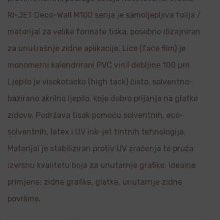
RI-JET Deco-Wall M100 serija je samoljepljiva folija /
materijal za velike formate tiska, posebno dizajniran
za unutrašnje zidne aplikacije. Lice (face film) je
monomerni kalendrirani PVC vinil debljine 100 µm.
Ljepilo je visokotacko (high tack) čisto, solventno-
bazirano akrilno ljepilo, koje dobro prijanja na glatke
zidove. Podržava tisak pomoću solventnih, eco-
solventnih, latex i UV ink-jet tintnih tehnologija.
Materijal je stabiliziran protiv UV zračenja te pruža
izvrsnu kvalitetu boja za unutarnje grafike. Idealne
primjene: zidne grafike, glatke, unutarnje zidne
površine.