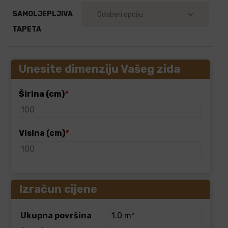
SAMOLJEPLJIVA
TAPETA
Unesite dimenziju Vašeg zida
Širina (cm)
*
Visina (cm)
*
Izračun cijene
Ukupna površina
1.0 m²