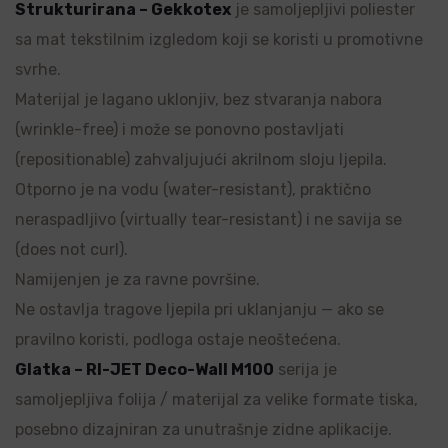
Strukturirana – Gekkotex
je samoljepljivi poliester
sa mat tekstilnim izgledom koji se koristi u promotivne
svrhe.
Materijal je lagano uklonjiv, bez stvaranja nabora
(wrinkle-free) i može se ponovno postavljati
(repositionable) zahvaljujući akrilnom sloju ljepila.
Otporno je na vodu (water-resistant), praktično
neraspadljivo (virtually tear-resistant) i ne savija se
(does not curl).
Namijenjen je za ravne površine.
Ne ostavlja tragove ljepila pri uklanjanju — ako se
pravilno koristi, podloga ostaje neoštećena.
Glatka – RI-JET Deco-Wall M100
serija je
samoljepljiva folija / materijal za velike formate tiska,
posebno dizajniran za unutrašnje zidne aplikacije.