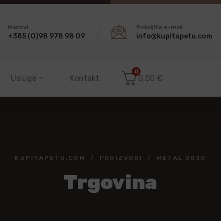
Nazovi
Pošaljite e-mail
+385 (0)98 978 98 09
info@kupitapetu.com
0
Usluge
Kontakt
0,00
€
KUPITAPETU.COM
PROIZVODI
METAL 0030
Trgovina