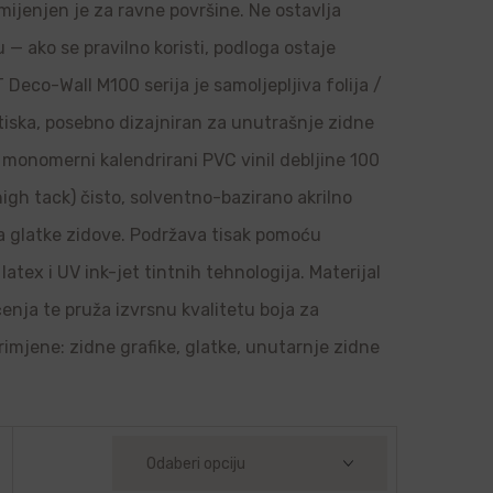
amijenjen je za ravne površine. Ne ostavlja
u — ako se pravilno koristi, podloga ostaje
Deco-Wall M100 serija je samoljepljiva folija /
 tiska, posebno dizajniran za unutrašnje zidne
je monomerni kalendrirani PVC vinil debljine 100
high tack) čisto, solventno-bazirano akrilno
 na glatke zidove. Podržava tisak pomoću
latex i UV ink-jet tintnih tehnologija. Materijal
ačenja te pruža izvrsnu kvalitetu boja za
rimjene: zidne grafike, glatke, unutarnje zidne