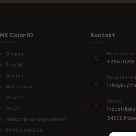
MK Color ID
Kontakt
O nama
Nazovite nas
+385 (0)98
Kontakt
Naš tim
Pošaljite e-mai
info@kupit
Naše usluge
Projekti
Adresa
Otisak
Industrijska
34000 Pož
Odricanje od odgovornosti
Politika kolačića