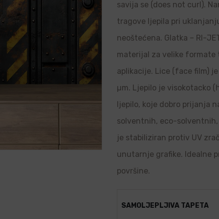
savija se (does not curl). N
tragove ljepila pri uklanjanj
neoštećena. Glatka – RI-JET 
materijal za velike formate
aplikacije. Lice (face film) 
µm. Ljepilo je visokotacko (
ljepilo, koje dobro prijanja
solventnih, eco-solventnih, 
je stabiliziran protiv UV zr
unutarnje grafike. Idealne p
površine.
SAMOLJEPLJIVA TAPETA