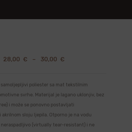
0
28,00
€
–
30,00
€
samoljepljivi poliester sa mat tekstilnim
romotivne svrhe. Materijal je lagano uklonjiv, bez
ree) i može se ponovno postavljati
i akrilnom sloju ljepila. Otporno je na vodu
neraspadljivo (virtually tear-resistant) i ne