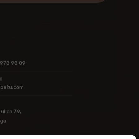
 978 98 09
l
apetu.com
 ulica 39,
ega