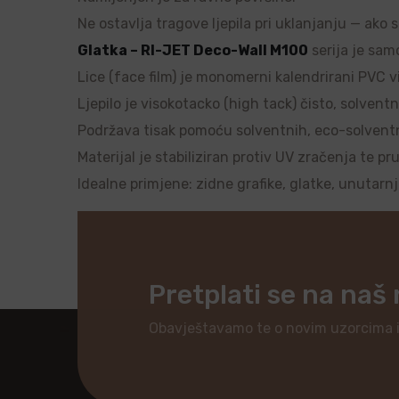
Ne ostavlja tragove ljepila pri uklanjanju — ako 
Glatka – RI-JET Deco-Wall M100
serija je samo
Lice (face film) je monomerni kalendrirani PVC vi
Ljepilo je visokotacko (high tack) čisto, solventn
Podržava tisak pomoću solventnih, eco-solventnih
Materijal je stabiliziran protiv UV zračenja te pr
Idealne primjene: zidne grafike, glatke, unutarn
Pretplati se na naš
Obavještavamo te o novim uzorcima 