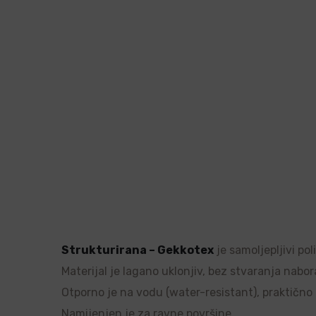
Strukturirana – Gekkotex
je samoljepljivi po
Materijal je lagano uklonjiv, bez stvaranja nabor
Otporno je na vodu (water-resistant), praktično ne
Namijenjen je za ravne površine.