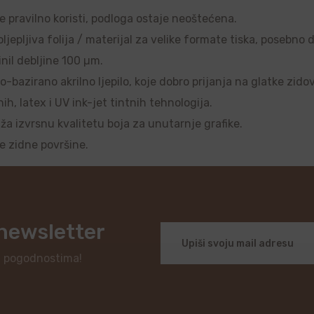
se pravilno koristi, podloga ostaje neoštećena.
ljepljiva folija / materijal za velike formate tiska, posebno 
nil debljine 100 µm.
o-bazirano akrilno ljepilo, koje dobro prijanja na glatke zido
, latex i UV ink-jet tintnih tehnologija.
uža izvrsnu kvalitetu boja za unutarnje grafike.
je zidne površine.
 newsletter
i pogodnostima!