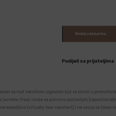
Dodaj u košaricu
Podijeli sa prijateljima
liester sa mat tekstilnim izgledom koji se koristi u promotivn
a (wrinkle-free) i može se ponovno postavljati (repositionable)
raspadljivo (virtually tear-resistant) i ne savija se (does no