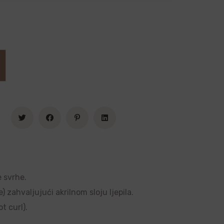
e svrhe.
 zahvaljujući akrilnom sloju ljepila.
t curl).