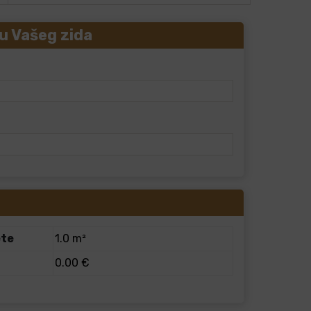
u Vašeg zida
ete
1.0 m²
0.00 €