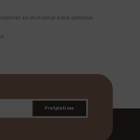
dizajniran za unutrašnje zidne aplikacije.
ve.
Pretplati me