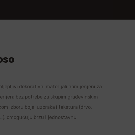
oso
ljepljivi dekorativni materijali namijenjeni za
sterijera bez potrebe za skupim građevinskim
om izboru boja, uzoraka i tekstura (drvo,
l…), omogućuju brzu i jednostavnu