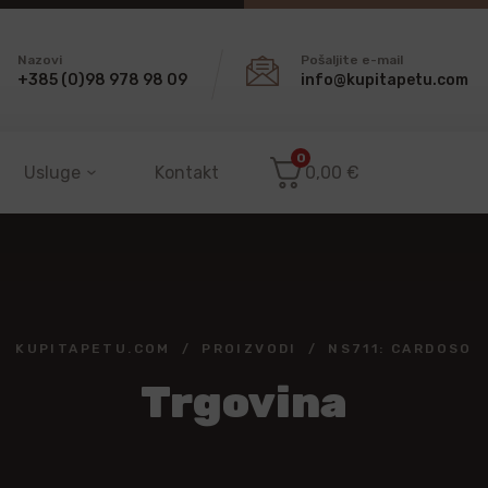
Nazovi
Pošaljite e-mail
+385 (0)98 978 98 09
info@kupitapetu.com
0
Usluge
Kontakt
0,00
€
KUPITAPETU.COM
PROIZVODI
NS711: CARDOSO
Trgovina