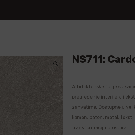
NS711: Card
🔍
Arhitektonske folije su samo
preuređenje interijera i ek
zahvatima. Dostupne u velik
kamen, beton, metal, teksti
transformaciju prostora.