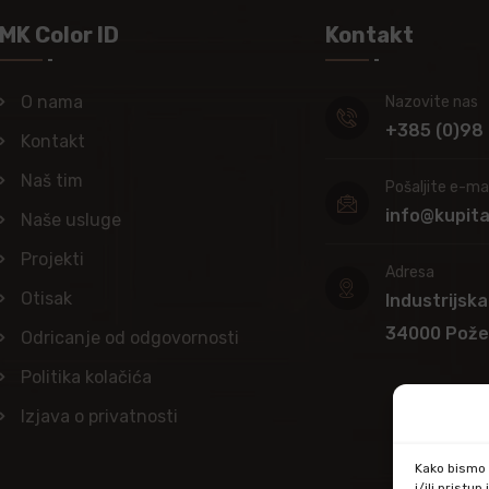
MK Color ID
Kontakt
O nama
Nazovite nas
+385 (0)98
Kontakt
Naš tim
Pošaljite e-mai
info@kupit
Naše usluge
Projekti
Adresa
Otisak
Industrijska
34000 Pož
Odricanje od odgovornosti
Politika kolačića
Izjava o privatnosti
Kako bismo p
i/ili prist