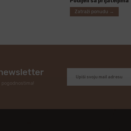
Podijeli sa prijateljima
Zatraži ponudu →
 newsletter
i pogodnostima!