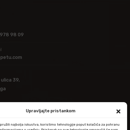
 978 98 09
l
apetu.com
 ulica 39,
ega
Upravljajte pristankom
ružili najbolja iskustva, koristimo tehnologije poput kolačića za pohranu
up informacijama o uređaju. Pristanak na ove tehnologije omogućit će nam