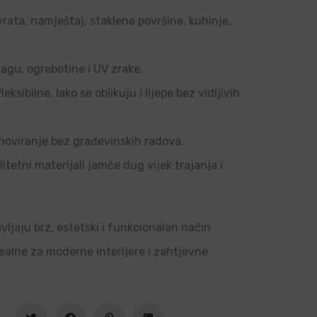
vrata, namještaj, staklene površine, kuhinje,
agu, ogrebotine i UV zrake.
sibilne, lako se oblikuju i lijepe bez vidljivih
noviranje bez građevinskih radova.
tetni materijali jamče dug vijek trajanja i
vljaju brz, estetski i funkcionalan način
dealne za moderne interijere i zahtjevne