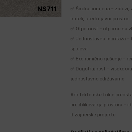
✅ Široka primjena – zidovi, 
hoteli, uredi i javni prostori.
✅ Otpornost – otporne na vl
✅ Jednostavna montaža – flek
spojeva.
✅ Ekonomično rješenje – re
✅ Dugotrajnost – visokokvali
jednostavno održavanje.
Arhitektonske folije predsta
preoblikovanja prostora – i
dizajnerske projekte.